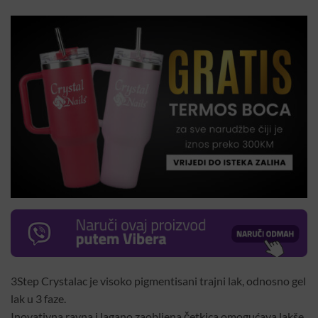
3Step Crystalac je visoko pigmentisani trajni lak, odnosno gel
lak u 3 faze.
Inovativna ravna i lagano zaobljena četkica omogućava lakše,