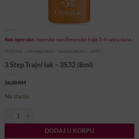
Rok isporuke:
Isporuka naručene robe traje 3-4 radna dana.
POČETNA
/
CRYSTAL NAILS
/
TRAJNI LAKOVI
/
3STEP
3 Step Trajni lak – 3S32 (8ml)
26,00
KM
Na stanju
3 Step Trajni lak – 3S32 (8ml) količina
DODAJ U KORPU