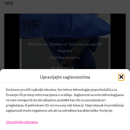
OPIS
Kliknite na „Slažem se“ da biste omogućili
Youtube
Politika kolačića
SLAŽEM SE
Upravljajte saglasnostima
Da bismo pružili najbolje iskustvo, koristimo tehnologije poput kolačića za
čuvanje i/ili pristup informacijama o uređaju. Saglasnost sa ovim tehnologijama
će nam omogućiti da obrađujemo podatke kao što su ponašanje pri
pregledanju ili jedinstveni ID-ovi na ovoj veb lokaciji. Nepristanak ili povlačenje
saglasnosti može negativno uticati na određene karakteristike i funkcije.
Upravljajte uslugama
KONTAKT