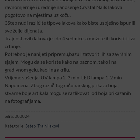
ravnomjernije i urednije nanošenje Crystal Nails lakova
pogotovo na mjestima uz kožu.
3Step nudi različite tipove lakova kako biste uspješno ispunili
sve želje klijenata.
Trajnost ovih lakova je i do 4 sedmice, a možete ih koristiti i za
crtanje.
Potrebno je nanijeti pripremu,bazu i zatvoriti ih sa završnim
sjajem. Mogu da se koriste kako na baznom, tako i na
gradivnom gelu, kao i na akrilu.
Vrijeme sušenja: UV lampa 2-3 min, LED lampa 1-2 min
Napomena: Zbog različitog računarskog prikaza boja,
stvarne boje artikala mogu se razlikovati od boja prikazanih
na fotografijama.
Šifra:
000024
Kategorije:
3step
,
Trajni lakovi