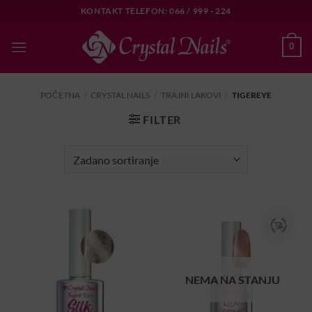
Skip
KONTAKT TELEFON: 066 / 999 - 224
to
content
0
POČETNA
/
CRYSTAL NAILS
/
TRAJNI LAKOVI
/
TIGEREYE
FILTER
NEMA NA STANJU