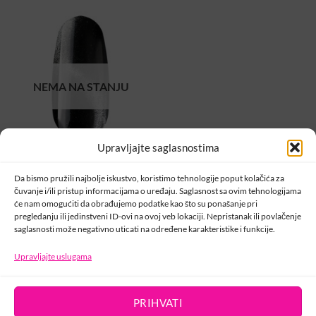
NEMA NA STANJU
Upravljajte saglasnostima
CRYSTAL NAILS
Tiger Eye Infinity Srebrni
Da bismo pružili najbolje iskustvo, koristimo tehnologije poput kolačića za
(4ml)
čuvanje i/ili pristup informacijama o uređaju. Saglasnost sa ovim tehnologijama
23,00
KM
će nam omogućiti da obrađujemo podatke kao što su ponašanje pri
pregledanju ili jedinstveni ID-ovi na ovoj veb lokaciji. Nepristanak ili povlačenje
NEMA NA STANJU
saglasnosti može negativno uticati na određene karakteristike i funkcije.
1
2
Upravljajte uslugama
PRIHVATI
KONTAKT