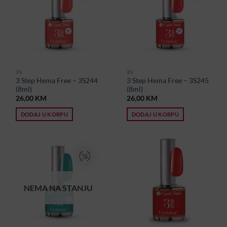
3S
3S
3 Step Hema Free – 3S244
3 Step Hema Free – 3S245
(8ml)
(8ml)
26,00
KM
26,00
KM
DODAJ U KORPU
DODAJ U KORPU
NEMA NA STANJU