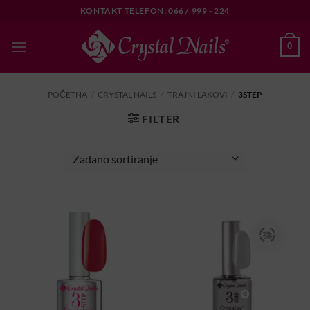
Skip
KONTAKT TELEFON: 066 / 999 - 224
to
content
0
POČETNA
/
CRYSTAL NAILS
/
TRAJNI LAKOVI
/
3STEP
FILTER