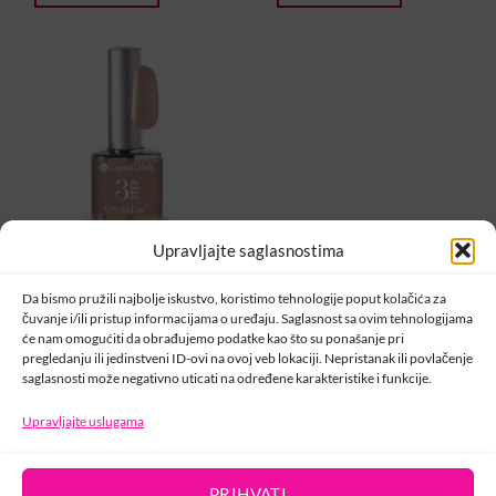
Upravljajte saglasnostima
3STEP
3 Step Trajni Lak – 3S 200
Da bismo pružili najbolje iskustvo, koristimo tehnologije poput kolačića za
(8ml)
čuvanje i/ili pristup informacijama o uređaju. Saglasnost sa ovim tehnologijama
26,00
KM
će nam omogućiti da obrađujemo podatke kao što su ponašanje pri
pregledanju ili jedinstveni ID-ovi na ovoj veb lokaciji. Nepristanak ili povlačenje
DODAJ U KORPU
saglasnosti može negativno uticati na određene karakteristike i funkcije.
1
2
3
4
…
10
11
12
Upravljajte uslugama
PRIHVATI