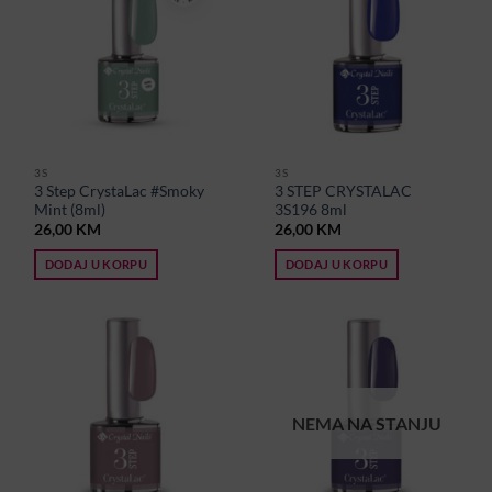
3S
3S
3 Step CrystaLac #Smoky
3 STEP CRYSTALAC
Mint (8ml)
3S196 8ml
26,00
KM
26,00
KM
DODAJ U KORPU
DODAJ U KORPU
NEMA NA STANJU