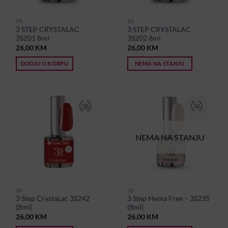
3S
3S
3 STEP CRYSTALAC
3 STEP CRYSTALAC
3S201 8ml
3S202 8ml
26,00
KM
26,00
KM
DODAJ U KORPU
NEMA NA STANJU
NEMA NA STANJU
3S
3S
3 Step CrystaLac 3S242
3 Step Hema Free – 3S235
(8ml)
(8ml)
26,00
KM
26,00
KM