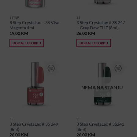
3STEP
3S
3 Step CrystaLac – 3S Viva
3 Step CrystaLac # 3S 247
Magenta 4ml
– Gray Dew THF (8ml)
19,00
KM
26,00
KM
DODAJ U KORPU
DODAJ U KORPU
NEMA NA STANJU
3S
3S
3 Step CrystaLac # 3S 249
3 Step CrystaLac # 3S241
(8ml)
(8ml)
26,00
KM
26,00
KM