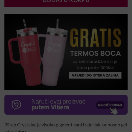
DODAJ U KORPU
3Step Crystalac je visoko pigmentisani trajni lak, odnosno gel
lak u 3 faze.