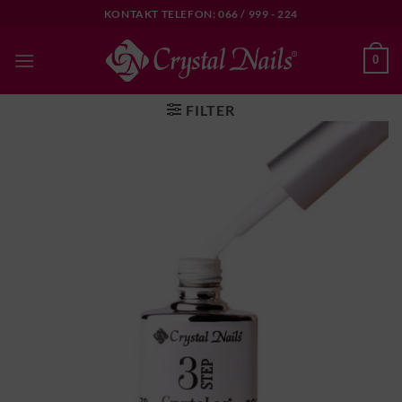
Skip
KONTAKT TELEFON: 066 / 999 - 224
to
content
0
FILTER