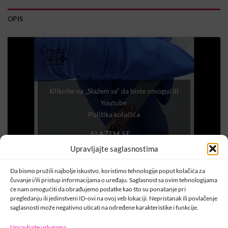
OPIS
Kliknite na „Slažem se“ da biste omogućili
Youtube
Politika kolačića
SLAŽEM SE
Upravljajte saglasnostima
Da bismo pružili najbolje iskustvo, koristimo tehnologije poput kolačića za
čuvanje i/ili pristup informacijama o uređaju. Saglasnost sa ovim tehnologijama
će nam omogućiti da obrađujemo podatke kao što su ponašanje pri
pregledanju ili jedinstveni ID-ovi na ovoj veb lokaciji. Nepristanak ili povlačenje
saglasnosti može negativno uticati na određene karakteristike i funkcije.
Upravljajte uslugama