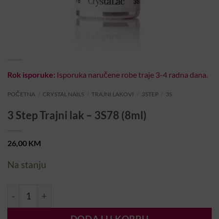
Rok isporuke:
Isporuka naručene robe traje 3-4 radna dana.
POČETNA
/
CRYSTAL NAILS
/
TRAJNI LAKOVI
/
3STEP
/
3S
3 Step Trajni lak – 3S78 (8ml)
26,00
KM
Na stanju
3 Step Trajni lak – 3S78 (8ml) količina