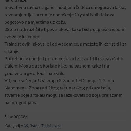
Inovativna ravna i lagano zaobljena četkica omogućava lakše,
ravnomjernije i urednije nanošenje Crystal Nails lakova
pogotovo na mjestima uz kožu.
3Step nudi različite tipove lakova kako biste uspješno ispunili
sve želje klijenata.
Trajnost ovih lakova je i do 4 sedmice, a možete ih koristiti i za
crtanje.
Potrebno je nanijeti pripremu,bazu i zatvoriti ih sa završnim
sjajem. Mogu da se koriste kako na baznom, tako i na
gradivnom gelu, kao i na akrilu.
Vrijeme sušenja: UV lampa 2-3 min, LED lampa 1-2 min
Napomena: Zbog različitog računarskog prikaza boja,
stvarne boje artikala mogu se razlikovati od boja prikazanih
na fotografijama.
Šifra:
000066
Kategorije:
3S
,
3step
,
Trajni lakovi