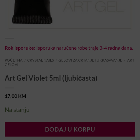
Rok isporuke:
Isporuka naručene robe traje 3-4 radna dana.
POČETNA
/
CRYSTAL NAILS
/
GELOVI ZA CRTANJE I UKRASAVANJE
/
ART
GELOVI
Art Gel Violet 5ml (ljubičasta)
17,00
KM
Na stanju
DODAJ U KORPU