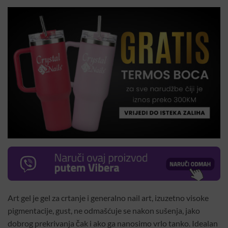
Art gel je gel za crtanje i generalno nail art, izuzetno visoke
pigmentacije, gust, ne odmašćuje se nakon sušenja, jako
dobrog prekrivanja čak i ako ga nanosimo vrlo tanko. Idealan