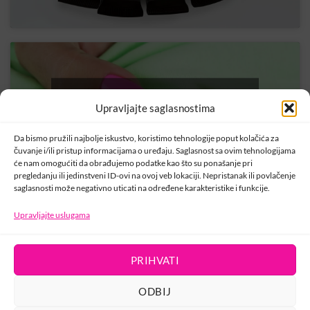
Kliknite na „Slažem se“ da biste omogućili
Upravljajte saglasnostima
Youtube
Politika kolačića
Da bismo pružili najbolje iskustvo, koristimo tehnologije poput kolačića za
čuvanje i/ili pristup informacijama o uređaju. Saglasnost sa ovim tehnologijama
SLAŽEM SE
će nam omogućiti da obrađujemo podatke kao što su ponašanje pri
pregledanju ili jedinstveni ID-ovi na ovoj veb lokaciji. Nepristanak ili povlačenje
saglasnosti može negativno uticati na određene karakteristike i funkcije.
Upravljajte uslugama
PRIHVATI
KONTAKT
ODBIJ