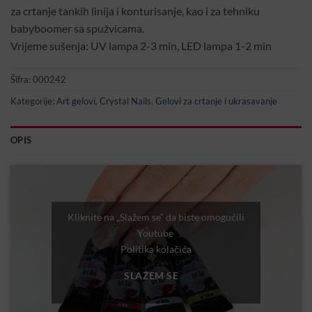
za crtanje tankih linija i konturisanje, kao i za tehniku
babyboomer sa spužvicama.
Vrijeme sušenja: UV lampa 2-3 min, LED lampa 1-2 min
Šifra:
000242
Kategorije:
Art gelovi
,
Crystal Nails
,
Gelovi za crtanje i ukrasavanje
OPIS
Kliknite na „Slažem se“ da biste omogućili
Youtube
Politika kolačića
SLAŽEM SE