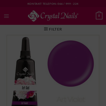
Skip
KONTAKT TELEFON: 066 / 999 - 224
to
content
0
FILTER