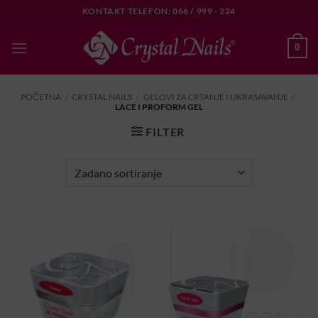
Skip
KONTAKT TELEFON: 066 / 999 - 224
to
content
0
POČETNA
/
CRYSTAL NAILS
/
GELOVI ZA CRTANJE I UKRASAVANJE
/
LACE I PROFORM GEL
FILTER