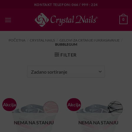
Skip
KONTAKT TELEFON: 066 / 999 - 224
to
content
0
POČETNA
/
CRYSTAL NAILS
/
GELOVI ZA CRTANJE I UKRASAVANJE
/
BUBBLEGUM
FILTER
Akcija
Akcija
NEMA NA STANJU
NEMA NA STANJU