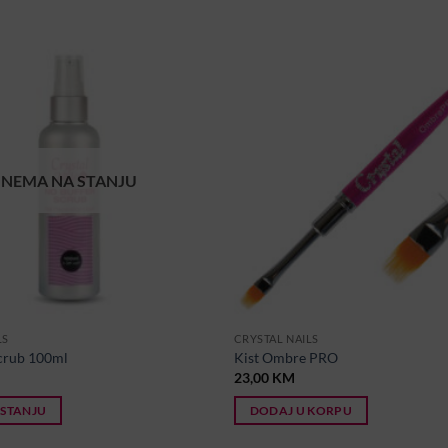
NEMA NA STANJU
LS
CRYSTAL NAILS
crub 100ml
Kist Ombre PRO
23,00
KM
 STANJU
DODAJ U KORPU