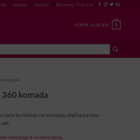
cija
Katalog
Kontakt
Moj nalog / Prijavi se
0
KORPA /
0,00
KM
NI PRIBOR
ee 360 komada
 lakše korištenje, ne ostavljaju dlačice pa tako
 rad.
ne robe traje 3-4 radna dana.