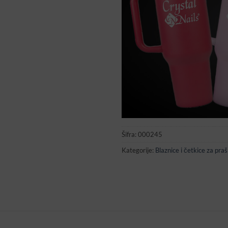
Šifra:
000245
Kategorije:
Blaznice i četkice za praš