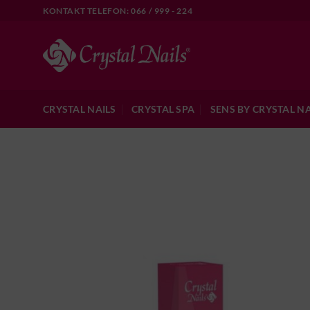
Skip
KONTAKT TELEFON: 066 / 999 - 224
to
content
CRYSTAL NAILS
CRYSTAL SPA
SENS BY CRYSTAL NA