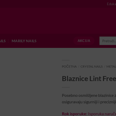
Eduka
Pretraži:
ILS
MARILY NAILS
AKCIJA
POČETNA
/
CRYSTAL NAILS
/
METAL
Blaznice Lint Fr
Posebno osmišljene blazinice za
osiguravaju sigurniji i precizniji
Rok isporuke:
Isporuka naruče