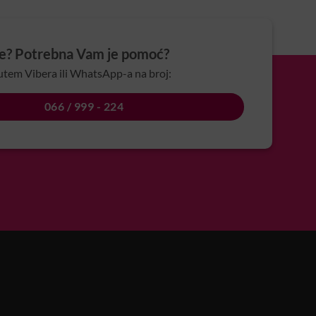
je? Potrebna Vam je pomoć?
utem Vibera ili WhatsApp-a na broj:
066 / 999 - 224