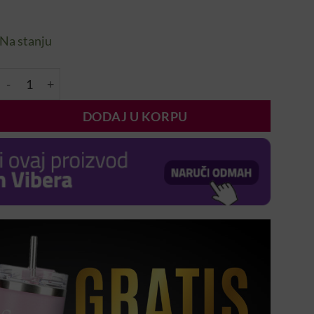
Na stanju
Blaznice Lint Free 360 komada količina
DODAJ U KORPU