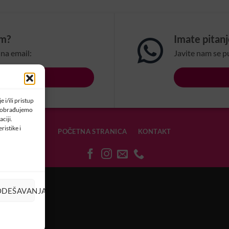
om?
Imate pitan
na email:
Javite nam se p
LSBIH.COM
 i/ili pristup
a obrađujemo
ciji.
ristike i
POČETNA STRANICA
KONTAKT
OLAČIĆIMA
ODEŠAVANJA