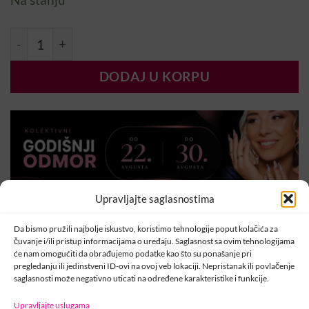
26,00 KM.
12,60 KM.
Chromirror Tigereye Green količina
DODAJ U KORPU
Upravljajte saglasnostima
Da bismo pružili najbolje iskustvo, koristimo tehnologije poput kolačića za
čuvanje i/ili pristup informacijama o uređaju. Saglasnost sa ovim tehnologijama
će nam omogućiti da obrađujemo podatke kao što su ponašanje pri
pregledanju ili jedinstveni ID-ovi na ovoj veb lokaciji. Nepristanak ili povlačenje
Šifra:
000276
saglasnosti može negativno uticati na određene karakteristike i funkcije.
Kategorija:
ChroMirror Prah
Upravljajte uslugama