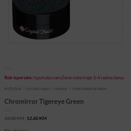
Rok isporuke:
Isporuka naručene robe traje 3-4 radna dana.
POČETNA
/
CRYSTAL NAILS
/
UKRASI
/
CHROMIRROR PRAH
Chromirror Tigereye Green
Original
Current
26,00
KM
12,60
KM
price
price
was:
is:
Na stanju