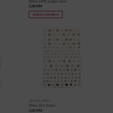
Stiker L048 Jungle vibes
5,00
KM
DODAJ U KORPU
CRYSTAL NAILS
Stiker 353-Zlatni
5,00
KM