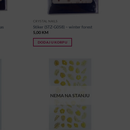
CRYSTAL NAILS
mas
Stiker (STZ-G058) – winter forest
5,00
KM
DODAJ U KORPU
NEMA NA STANJU