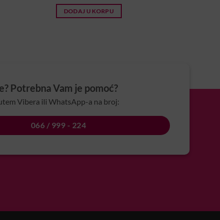
DODAJ U KORPU
je? Potrebna Vam je pomoć?
utem Vibera ili WhatsApp-a na broj:
066 / 999 - 224