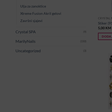
Ulja za zanoktice
Xtreme Fusion Akril gelovi
CRYSTAL 
Završni sjajevi
Stiker (9
5,00
KM
Crystal SPA
(9)
DODAJ
MarilyNails
(150)
Uncategorized
(3)