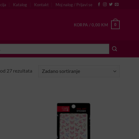
cija
Katalog
Kontakt
Moj nalog / Prijavi se
0
KORPA /
0,00
KM
od 27 rezultata
U