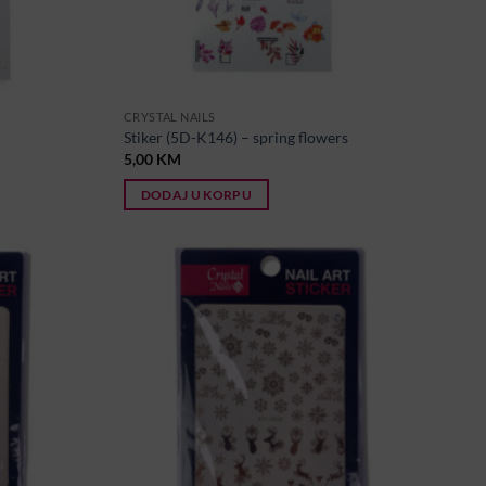
CRYSTAL NAILS
Stiker (5D-K146) – spring flowers
5,00
KM
DODAJ U KORPU