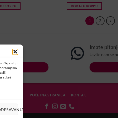
 U KORPU
DODAJ U KORPU
1
2
om?
Imate pitan
na email:
Javite nam se p
 i/ili pristup
LSBIH.COM
a obrađujemo
ciji.
ristike i
POČETNA STRANICA
KONTAKT
ODEŠAVANJA