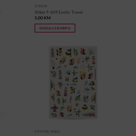
STIKERI
m
Stiker F-609 Exotic Travel
5,00
KM
DODAJ U KORPU
CRYSTAL NAILS