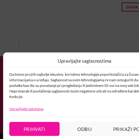
DODAJ
U potrazi ste za idealnim posl
Upravljajte saglasnostima
Vaš CV i motivaciono pismo šaljite nam 
Da bismo pružili najbolje iskustvo, koristimo tehnologije poput kolačića za čuvanje
POSAO@CRYSTALNAI
informacijama o uređaju. Saglasnost sa ovim tehnologijama će nam omogućiti d
podatke kao što su ponašanje pri pregledanju ili jedinstveni ID-ovi na ovoj veb loka
Nepristanak ili povlačenje saglasnosti može negativno uticati na određene karakte
funkcije.
Upravljajte uslugama
PRIHVATI
ODBIJ
PRIKAŽI P