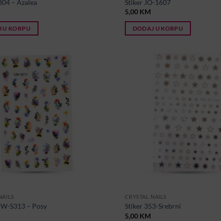
804 – Azalea
Stiker JO-1607
5,00
KM
 U KORPU
DODAJ U KORPU
NAILS
CRYSTAL NAILS
ZW-S313 – Posy
Stiker 353-Srebrni
5,00
KM