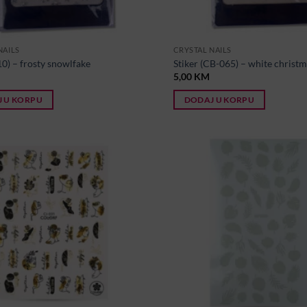
NAILS
CRYSTAL NAILS
10) – frosty snowlfake
Stiker (CB-065) – white christ
5,00
KM
 U KORPU
DODAJ U KORPU