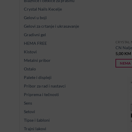
Blaznice i četkice za prašinu
Crystal Nails Kecelje
Gelovi u boji
Gelovi za crtanje i ukrasavanje
Gradivni gel
CRYSTAL 
HEMA FREE
CN Nalj
Kistovi
5,00
KM
Metalni pribor
NEMA 
Ostalo
Palete i displeji
Pribor za rad i nastavci
Priprema i tečnosti
Sens
Setovi
Tipse i šabloni
Trajni lakovi