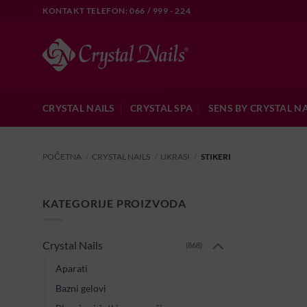
Skip
KONTAKT TELEFON: 066 / 999 - 224
to
content
CRYSTAL NAILS
CRYSTAL SPA
SENS BY CRYSTAL NA
POČETNA
/
CRYSTAL NAILS
/
UKRASI
/
STIKERI
KATEGORIJE PROIZVODA
Crystal Nails
(868)
Aparati
Bazni gelovi