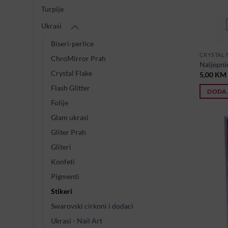
Turpije
Ukrasi
Biseri-perlice
CRYSTAL 
ChroMirror Prah
Naljepni
Crystal Flake
5,00
KM
Flash Glitter
DODAJ
Folije
Glam ukrasi
Gliter Prah
Gliteri
Konfeti
Pigmenti
Stikeri
Swarovski cirkoni i dodaci
Ukrasi - Nail Art