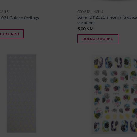
NAILS
CRYSTAL NAILS
Stiker DP2026-srebrna (tropica
J-031 Golden feelings
vacation)
5,00
KM
 U KORPU
DODAJ U KORPU