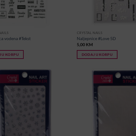
NAILS
CRYSTAL NAILS
ca vodena #Tekst
Naljepnice #Love 5D
5,00
KM
 U KORPU
DODAJ U KORPU