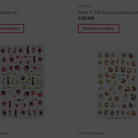
STIKERI
asticker 6
Stiker F-608 Tropical Electicis
5,00
KM
 U KORPU
DODAJ U KORPU
NAILS
CRYSTAL NAILS