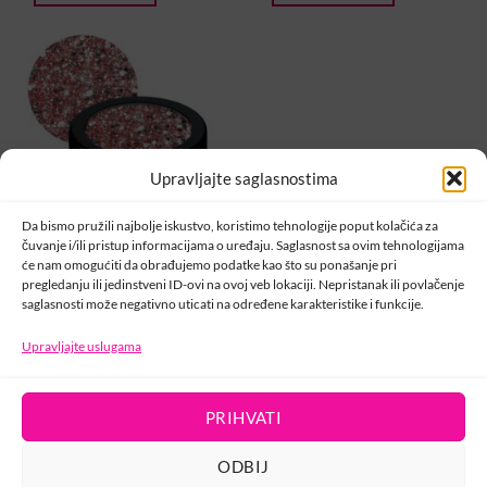
Upravljajte saglasnostima
Da bismo pružili najbolje iskustvo, koristimo tehnologije poput kolačića za
čuvanje i/ili pristup informacijama o uređaju. Saglasnost sa ovim tehnologijama
CRYSTAL NAILS
će nam omogućiti da obrađujemo podatke kao što su ponašanje pri
Diva glitter #4
pregledanju ili jedinstveni ID-ovi na ovoj veb lokaciji. Nepristanak ili povlačenje
14,00
KM
saglasnosti može negativno uticati na određene karakteristike i funkcije.
DODAJ U KORPU
Upravljajte uslugama
PRIHVATI
KONTAKT
ODBIJ