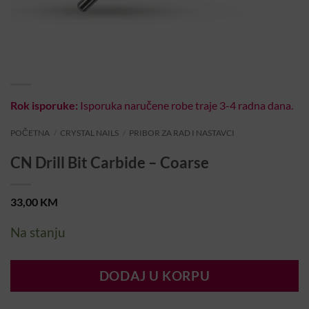
Rok isporuke:
Isporuka naručene robe traje 3-4 radna dana.
POČETNA
/
CRYSTAL NAILS
/
PRIBOR ZA RAD I NASTAVCI
CN Drill Bit Carbide – Coarse
33,00
KM
Na stanju
DODAJ U KORPU