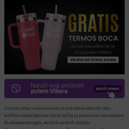
Izvrstan izbor nastavka kada je potrebno ukloniti veću
količinu materijala kao što je slučaj sa ponovnim nanošenjem
ili uklanjanjem gela, akrila ili akrilnih noktiju.