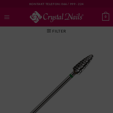
Skip
KONTAKT TELEFON: 066 / 999 - 224
to
content
0
FILTER