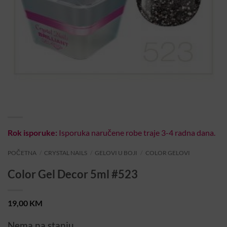
Rok isporuke:
Isporuka naručene robe traje 3-4 radna dana.
POČETNA
/
CRYSTAL NAILS
/
GELOVI U BOJI
/
COLOR GELOVI
Color Gel Decor 5ml #523
19,00
KM
Nema na stanju