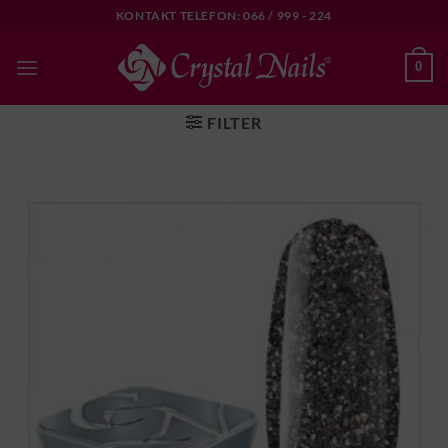
Skip
KONTAKT TELEFON: 066 / 999 - 224
to
content
0
FILTER