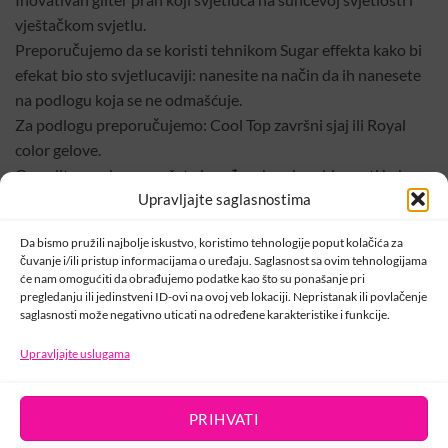
vještačkom svjetlu.
Preporučujemo da se koristi tehnikom Sugar effekta kako bi
efekat bio sto svjetlucaviji: nanesite na način da ih nanesete
na podlogu koja se ne odmašćuje.
Za podlogu preporučujemo: Cool Top završni sjaj ili Royal
color gelove.
Ove gliter prahove možete i međusobno kombinovati kako
biste dobili neodoljivi efekat ili ih koristite zasebno.
Upravljajte saglasnostima
Da bismo pružili najbolje iskustvo, koristimo tehnologije poput kolačića za
Šifra:
000296
čuvanje i/ili pristup informacijama o uređaju. Saglasnost sa ovim tehnologijama
će nam omogućiti da obrađujemo podatke kao što su ponašanje pri
Kategorije:
Crystal Nails
,
Flash Glitter
pregledanju ili jedinstveni ID-ovi na ovoj veb lokaciji. Nepristanak ili povlačenje
saglasnosti može negativno uticati na određene karakteristike i funkcije.
Upravljajte uslugama
KONTAKT
PRIHVATI