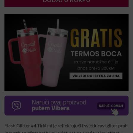
DODAJ U KORPU
Flash Glitter #4 Tirkizni je reflektujući i svjetlucavi gliter prah.
Inovativan gliter prah koji svjetluca na sunčevoj svjetlosti i