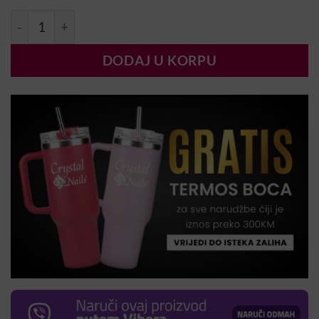
GelFlow #50 7ml količina
DODAJ U KORPU