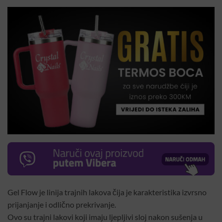
Gel Flow je linija trajnih lakova čija je karakteristika izvrsno
prijanjanje i odlično prekrivanje.
Ovo su trajni lakovi koji imaju ljepljivi sloj nakon sušenja u