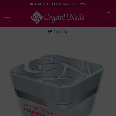
Skip
KONTAKT TELEFON: 066 / 999 - 224
to
content
0
FILTER