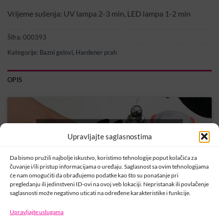
Vrijeme sušenja: UV lampa 2-3 min, LED lampa 1-2 min
Šifra:
000393
Kategorije:
Bazni gelovi
,
Hardener prah
OPIS
Kliknite na „Slažem se“ da biste omogućili
Upravljajte saglasnostima
Youtube
Politika kolačića
Da bismo pružili najbolje iskustvo, koristimo tehnologije poput kolačića za
čuvanje i/ili pristup informacijama o uređaju. Saglasnost sa ovim tehnologijama
SLAŽEM SE
će nam omogućiti da obrađujemo podatke kao što su ponašanje pri
pregledanju ili jedinstveni ID-ovi na ovoj veb lokaciji. Nepristanak ili povlačenje
saglasnosti može negativno uticati na određene karakteristike i funkcije.
Upravljajte uslugama