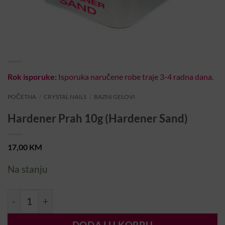
Rok isporuke:
Isporuka naručene robe traje 3-4 radna dana.
POČETNA
/
CRYSTAL NAILS
/
BAZNI GELOVI
Hardener Prah 10g (Hardener Sand)
17,00
KM
Na stanju
Hardener Prah 10g (Hardener Sand) količina