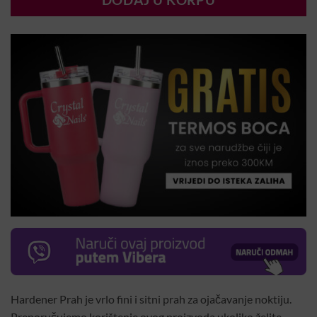
DODAJ U KORPU
Hardener Prah je vrlo fini i sitni prah za ojačavanje noktiju.
Preporučujemo korištenje ovog proizvoda ukoliko želite