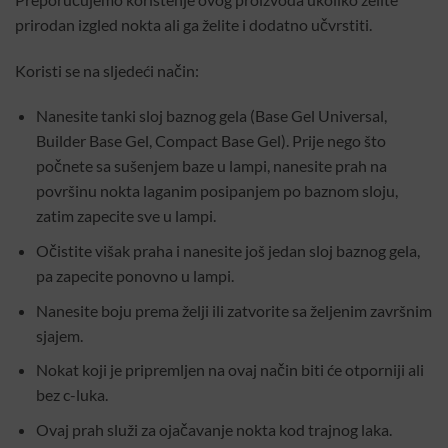
prirodan izgled nokta ali ga želite i dodatno učvrstiti.
Koristi se na sljedeći način:
Nanesite tanki sloj baznog gela (Base Gel Universal,
Builder Base Gel, Compact Base Gel). Prije nego što
počnete sa sušenjem baze u lampi, nanesite prah na
površinu nokta laganim posipanjem po baznom sloju,
zatim zapecite sve u lampi.
Očistite višak praha i nanesite još jedan sloj baznog gela,
pa zapecite ponovno u lampi.
Nanesite boju prema želji ili zatvorite sa željenim završnim
sjajem.
Nokat koji je pripremljen na ovaj način biti će otporniji ali
bez c-luka.
Ovaj prah služi za ojačavanje nokta kod trajnog laka.