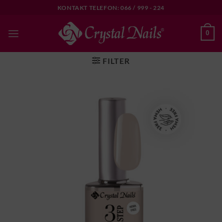
Skip
KONTAKT TELEFON: 066 / 999 - 224
to
content
0
FILTER