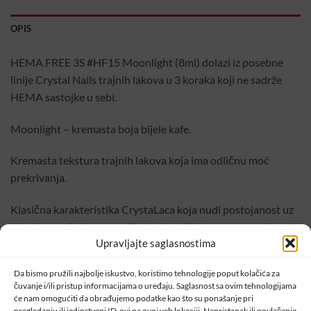
OPIS
HEMA FREE 3S #HF15 Moonlight (8ml) dolazi iz posebne
linije Crystal Nails trajnih lakova u 3 koraka koji ne sadrže
HEMA sastojke u sebi.
Moonlight – kremasta boja bijele kafe.
Kremasta tekstura trajnih lakova koja ima odličnu moć
prekrivanja.
Klasična karakteristika CrystaLaca koja nudi postojanost uz
lakoću nanošenjana površini nokta. Nježno se razmazuje.
Upravljajte saglasnostima
Zbog svoje pigmentacije i neodoljive, prilagođene četkice
ubrzavananošenje boje i osigurava kvalitetan i brz rad.
Da bismo pružili najbolje iskustvo, koristimo tehnologije poput kolačića za
čuvanje i/ili pristup informacijama o uređaju. Saglasnost sa ovim tehnologijama
Trajanje ovih lakova je do 4 sedmice.
će nam omogućiti da obrađujemo podatke kao što su ponašanje pri
pregledanju ili jedinstveni ID-ovi na ovoj veb lokaciji. Nepristanak ili povlačenje