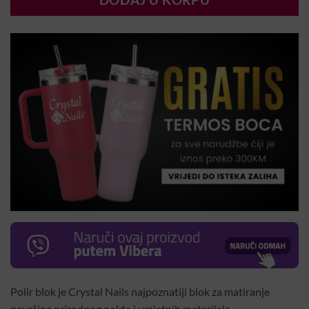
DODAJ U KORPU
Polir blok je Crystal Nails najpoznatiji blok za matiranje
površine prirodnog nokta i umjetnih materijala.