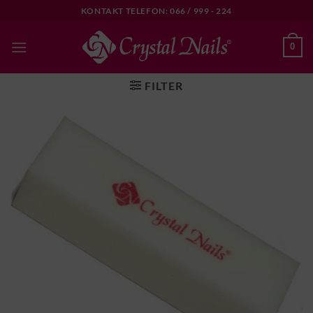
Skip
KONTAKT TELEFON: 066 / 999 - 224
to
content
0
FILTER