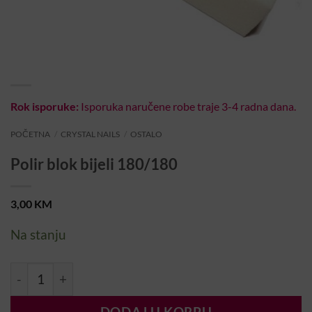
Rok isporuke:
Isporuka naručene robe traje 3-4 radna dana.
POČETNA
/
CRYSTAL NAILS
/
OSTALO
Polir blok bijeli 180/180
3,00
KM
Na stanju
Polir blok bijeli 180/180 količina