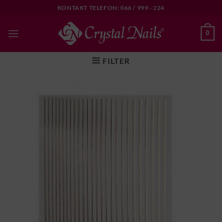
Skip
KONTAKT TELEFON: 066 / 999 - 224
to
content
0
FILTER