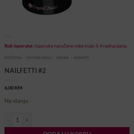
Rok isporuke:
Isporuka naručene robe traje 3-4 radna dana.
POČETNA
/
CRYSTAL NAILS
/
UKRASI
/
KONFETI
NAILFETTI #2
6,00
KM
Na stanju
NAILFETTI #2 količina