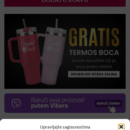
DODAJ U KORPU
Nailfetti dekorativni ukrasi različite veličine, 4 kombinacije
Upravljajte saglasnostima
boja, u obliku kružića.