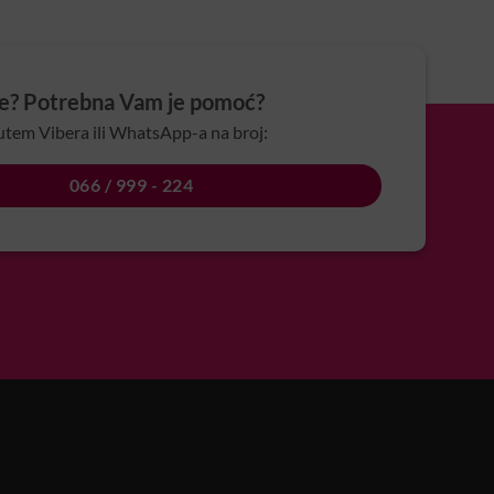
je? Potrebna Vam je pomoć?
utem Vibera ili WhatsApp-a na broj:
066 / 999 - 224