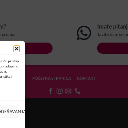
om?
Imate pitan
na email:
Javite nam se p
LSBIH.COM
 i/ili pristup
a obrađujemo
ciji.
ristike i
POČETNA STRANICA
KONTAKT
OLAČIĆIMA
ODEŠAVANJA