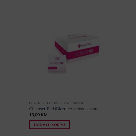
BLAZNICE I ČETKICE ZA PRAŠINU
Cleanser Pad (Blaznice s cleanserom)
13,00
KM
DODAJ U KORPU