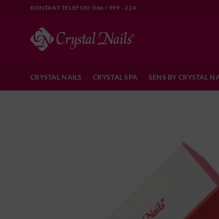
Skip
KONTAKT TELEFON: 066 / 999 - 224
to
content
CRYSTAL NAILS
CRYSTAL SPA
SENS BY CRYSTAL NA