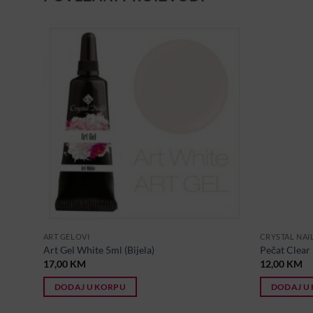
ART GELOVI
CRYSTAL NAI
Art Gel White 5ml (Bijela)
Pečat Clear
17,00
KM
12,00
KM
DODAJ U KORPU
DODAJ U