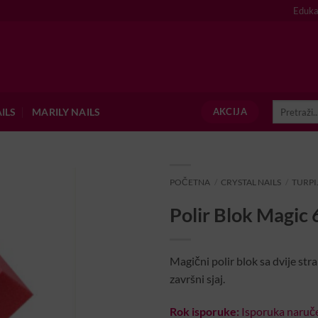
Eduka
Pretraži:
ILS
MARILY NAILS
AKCIJA
POČETNA
/
CRYSTAL NAILS
/
TURPI
Polir Blok Magic
Magični polir blok sa dvije str
završni sjaj.
Rok isporuke:
Isporuka naruče