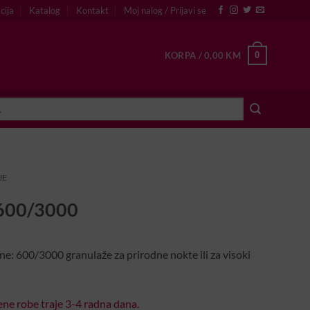
cija
Katalog
Kontakt
Moj nalog / Prijavi se
0
KORPA /
0,00
KM
JE
 600/3000
ane: 600/3000 granulaže za prirodne nokte ili za visoki
ne robe traje 3-4 radna dana.