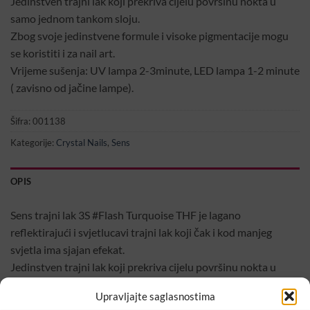
Jedinstven trajni lak koji prekriva cijelu površinu nokta u
samo jednom tankom sloju.
Zbog svoje jedinstvene formule i visoke pigmentacije mogu
se koristiti i za nail art.
Vrijeme sušenja: UV lampa 2-3minute, LED lampa 1-2 minute
( zavisno od jačine lampe).
Šifra:
001138
Kategorije:
Crystal Nails
,
Sens
OPIS
Sens trajni lak 3S #Flash Turquoise THF je lagano
reflektirajući i svjetlucavi trajni lak koji čak i kod manjeg
svjetla ima sjajan efekat.
Jedinstven trajni lak koji prekriva cijelu površinu nokta u
samo jednom tankom sloju.
Upravljajte saglasnostima
Zbog svoje jedinstvene formule i visoke pigmentacije mogu