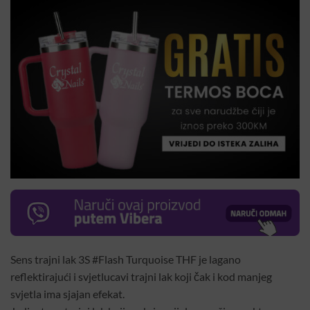
Sens trajni lak 3S #Flash Turquoise THF je lagano
reflektirajući i svjetlucavi trajni lak koji čak i kod manjeg
svjetla ima sjajan efekat.