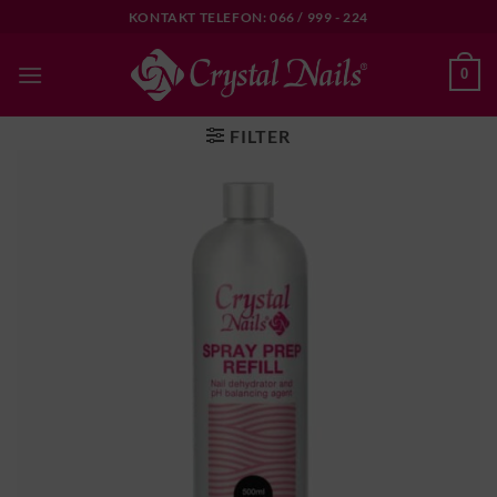
Skip
KONTAKT TELEFON: 066 / 999 - 224
to
content
0
FILTER