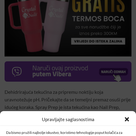
Dehidrirajuća tekućina za pripremu noktiju koja
uravnotežuje pH. Pričekajte da se temeljni premaz osuši prije
idućeg koraka. Spray Prep je ista tekućina kao Nail Prep,
razlika je u ambalaži.
Upravljajte saglasnostima
Spray Prep olakšava rad i daje dodatnu brzinu zbog svog
praktičnog pakovanja, a praktičan je i za dezinfekciju alata.
Da bismo pružili najbolje iskustvo, koristimo tehnologije poput kolačića za