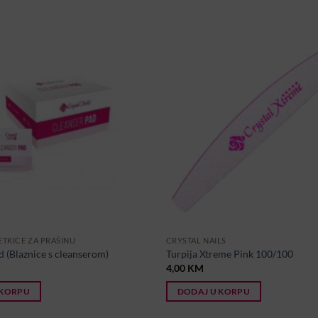
ETKICE ZA PRAŠINU
CRYSTAL NAILS
d (Blaznice s cleanserom)
Turpija Xtreme Pink 100/100
4,00
KM
 KORPU
DODAJ U KORPU