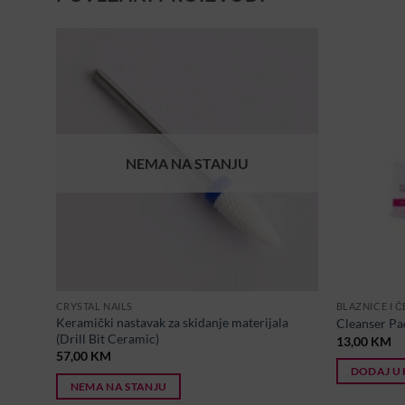
NEMA NA STANJU
CRYSTAL NAILS
BLAZNICE I Č
Keramički nastavak za skidanje materijala
Cleanser Pa
(Drill Bit Ceramic)
13,00
KM
57,00
KM
DODAJ U
NEMA NA STANJU