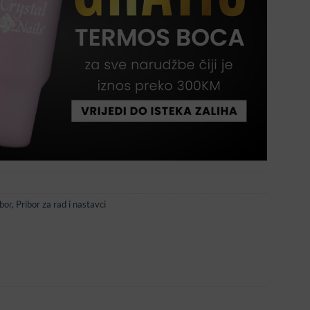
bor
,
Pribor za rad i nastavci