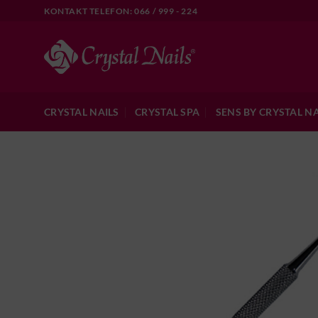
Skip
KONTAKT TELEFON: 066 / 999 - 224
to
content
CRYSTAL NAILS
CRYSTAL SPA
SENS BY CRYSTAL NA