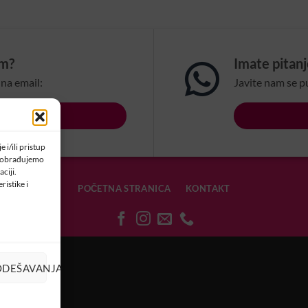
om?
Imate pitan
na email:
Javite nam se p
LSBIH.COM
 i/ili pristup
a obrađujemo
ciji.
ristike i
POČETNA STRANICA
KONTAKT
OLAČIĆIMA
ODEŠAVANJA