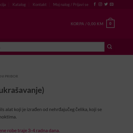
cija
Katalog
Kontakt
Moj nalog / Prijavi se
0
KORPA /
0,00
KM
NI PRIBOR
 ukrašavanje)
ils alat koji je izrađen od nehrđajučeg čelika, koji se
 noktima.
ne robe traje 3-4 radna dana.