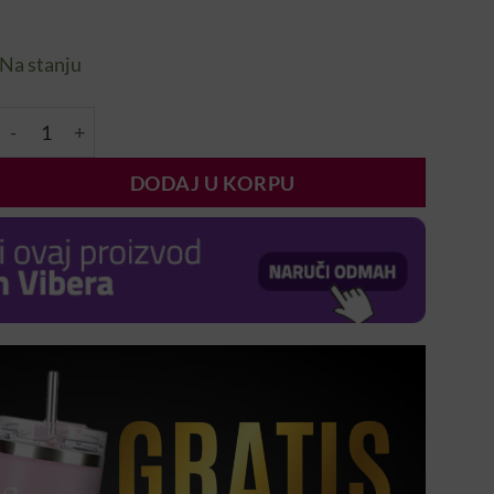
Na stanju
Tačkalica (Igla za ukrašavanje) količina
DODAJ U KORPU