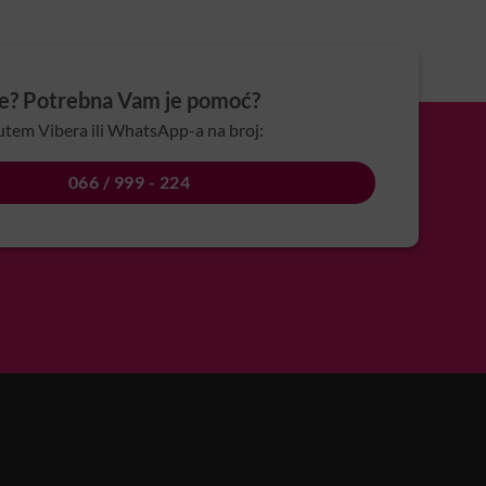
je? Potrebna Vam je pomoć?
utem Vibera ili WhatsApp-a na broj:
066 / 999 - 224