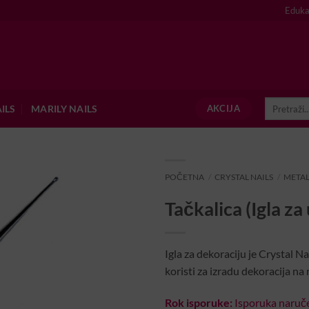
Eduka
Pretraži:
ILS
MARILY NAILS
AKCIJA
POČETNA
/
CRYSTAL NAILS
/
METAL
Tačkalica (Igla za
Igla za dekoraciju je Crystal Na
koristi za izradu dekoracija na
Rok isporuke:
Isporuka naruče