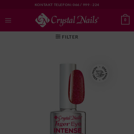
Skip
KONTAKT TELEFON: 066 / 999 - 224
to
content
0
FILTER