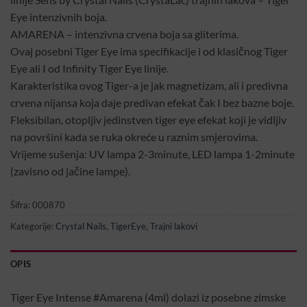
Eye intenzivnih boja.
AMARENA – intenzivna crvena boja sa gliterima.
Ovaj posebni Tiger Eye ima specifikacije i od klasičnog Tiger
Eye ali I od Infinity Tiger Eye linije.
Karakteristika ovog Tiger-a je jak magnetizam, ali i predivna
crvena nijansa koja daje predivan efekat čak I bez bazne boje.
Fleksibilan, otopljiv jedinstven tiger eye efekat koji je vidljiv
na površini kada se ruka okreće u raznim smjerovima.
Vrijeme sušenja: UV lampa 2-3minute, LED lampa 1-2minute
(zavisno od jačine lampe).
Šifra:
000870
Kategorije:
Crystal Nails
,
TigerEye
,
Trajni lakovi
OPIS
Tiger Eye Intense #Amarena (4ml) dolazi iz posebne zimske