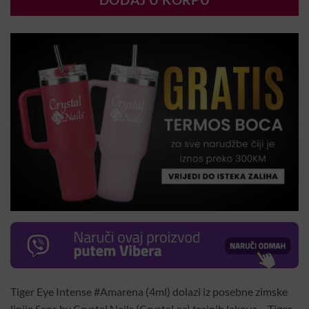
DODAJ U KORPU
Tiger Eye Intense #Amarena (4ml) dolazi iz posebne zimske
linije Sens by Crystal Nails (CrystaLac) trajnih lakova – Tiger