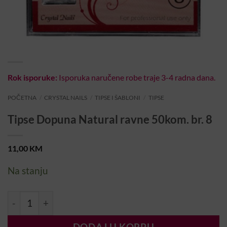
Rok isporuke:
Isporuka naručene robe traje 3-4 radna dana.
POČETNA
/
CRYSTAL NAILS
/
TIPSE I ŠABLONI
/
TIPSE
Tipse Dopuna Natural ravne 50kom. br. 8
11,00
KM
Na stanju
Tipse Dopuna Natural ravne 50kom. br. 8 količina