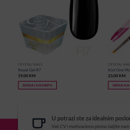
CRYSTAL NAILS
CRYSTAL NAI
Royal Gel R7
Kist One Mo
19,00
KM
23,00
KM
DODAJ U KORPU
NEMA NA
U potrazi ste za idealnim posl
Vaš CV i motivaciono pismo šaljite nam 