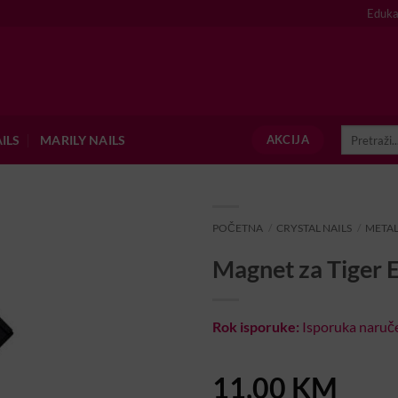
Eduka
Pretraži:
ILS
MARILY NAILS
AKCIJA
POČETNA
/
CRYSTAL NAILS
/
METAL
Magnet za Tiger E
Rok isporuke:
Isporuka naruče
11,00
KM