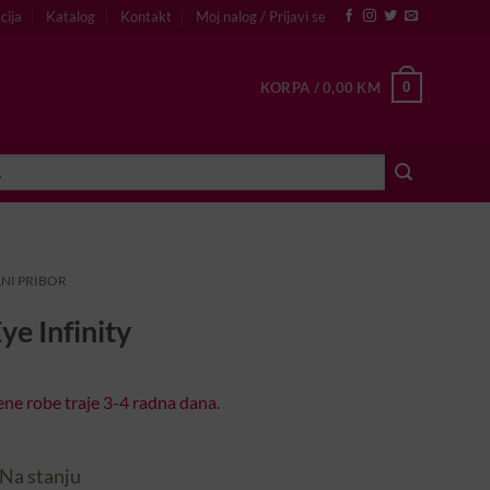
cija
Katalog
Kontakt
Moj nalog / Prijavi se
0
KORPA /
0,00
KM
NI PRIBOR
ye Infinity
ne robe traje 3-4 radna dana.
Na stanju