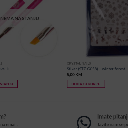
NEMA NA STANJU
LS
CRYSTAL NAILS
ve II+
Stiker (STZ-G058) – winter forest
5,00
KM
 STANJU
DODAJ U KORPU
om?
Imate pitan
na email:
Javite nam se p