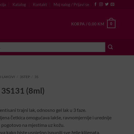
cija
Katalog
Kontakt
Moj nalog / Prijavi se
0
KORPA /
0,00
KM
I LAKOVI
/
3STEP
/
3S
– 3S131 (8ml)
ntisani trajni lak, odnosno gel lak u 3 faze.
ljena četkica omogućava lakše, ravnomjernije i urednije
a pogotovo na mjestima uz kožu.
va kako biste uspješno ispunili sve želje klijenata.