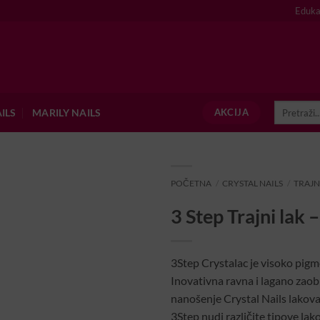
Eduka
Pretraži:
ILS
MARILY NAILS
AKCIJA
POČETNA
/
CRYSTAL NAILS
/
TRAJN
3 Step Trajni lak 
3Step Crystalac je visoko pigme
Inovativna ravna i lagano zaob
nanošenje Crystal Nails lakov
3Step nudi različite tipove lako