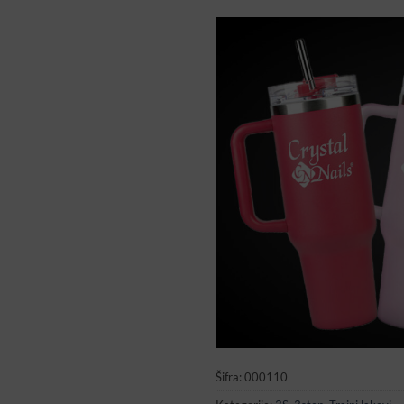
Šifra:
000110