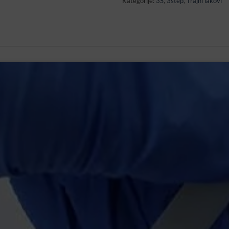
Kategorije:
3S
,
3step
,
Trajni lakovi