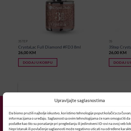
3STEP
3S
CrystaLac Full Diamond #FD3 8ml
3Step Cryst
26,00
KM
26,00
KM
DODAJ U KORPU
DODAJ U
U potrazi ste za idealnim posl
Upravljajte saglasnostima
Vaš CV i motivaciono pismo šaljite nam 
Da bismo pružili najbolje iskustvo, koristimo tehnologije poput kolačića za čuvanje
POSAO@CRYSTALNAI
informacijama o uređaju. Saglasnost sa ovim tehnologijama će nam omogućiti d
podatke kao što su ponašanje pri pregledanju ili jedinstveni ID-ovi na ovoj veb loka
Nepristanak ili povlačenje saglasnosti može negativno uticati na određene karakte