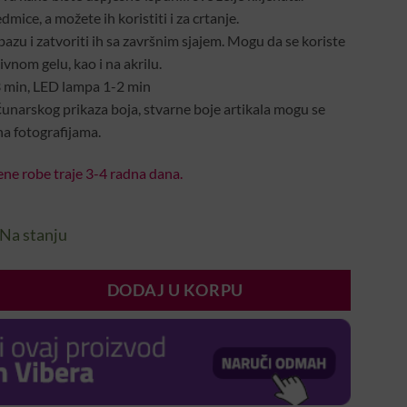
dmice, a možete ih koristiti i za crtanje.
azu i zatvoriti ih sa završnim sjajem. Mogu da se koriste
vnom gelu, kao i na akrilu.
3 min, LED lampa 1-2 min
unarskog prikaza boja, stvarne boje artikala mogu se
na fotografijama.
ne robe traje 3-4 radna dana.
Na stanju
ent
e
DODAJ U KORPU
0 KM.