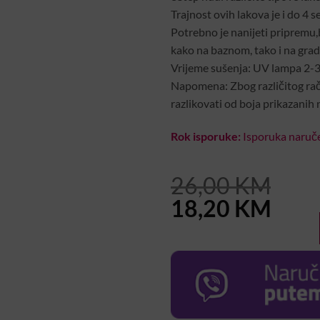
Trajnost ovih lakova je i do 4 se
Potrebno je nanijeti pripremu,b
kako na baznom, tako i na gradi
Vrijeme sušenja: UV lampa 2-
Napomena: Zbog različitog rač
razlikovati od boja prikazanih 
Rok isporuke:
Isporuka naruče
26,00
KM
Original
Curr
18,20
KM
price
pric
was:
is:
26,00 KM.
18,2