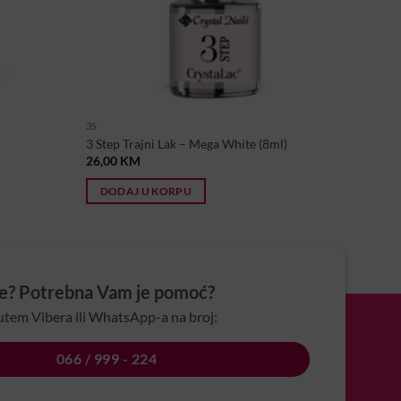
3S
3 Step Trajni Lak – Mega White (8ml)
26,00
KM
DODAJ U KORPU
je? Potrebna Vam je pomoć?
utem Vibera ili WhatsApp-a na broj:
066 / 999 - 224