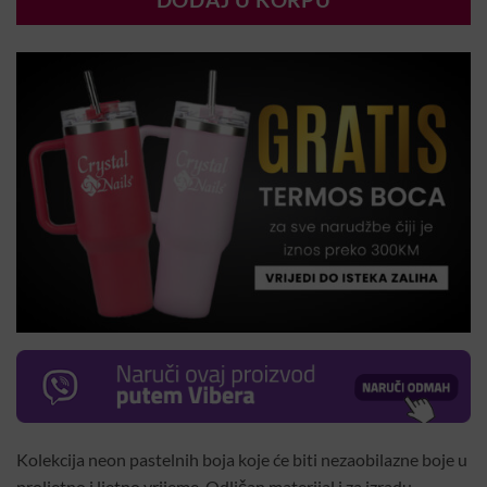
DODAJ U KORPU
Kolekcija neon pastelnih boja koje će biti nezaobilazne boje u
proljetno i ljetno vrijeme. Odličan materijal i za izradu