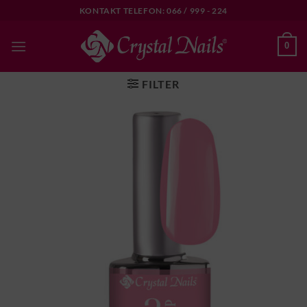
Skip
KONTAKT TELEFON: 066 / 999 - 224
to
content
0
FILTER