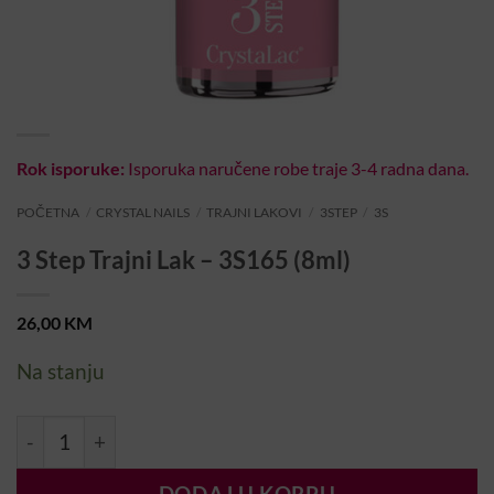
Rok isporuke:
Isporuka naručene robe traje 3-4 radna dana.
POČETNA
/
CRYSTAL NAILS
/
TRAJNI LAKOVI
/
3STEP
/
3S
3 Step Trajni Lak – 3S165 (8ml)
26,00
KM
Na stanju
3 Step Trajni Lak – 3S165 (8ml) količina