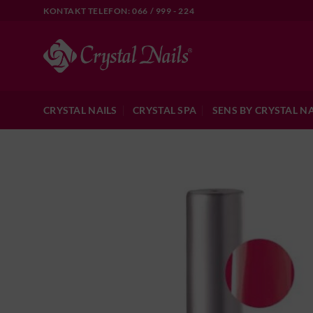
Skip
KONTAKT TELEFON: 066 / 999 - 224
to
content
CRYSTAL NAILS
CRYSTAL SPA
SENS BY CRYSTAL NA