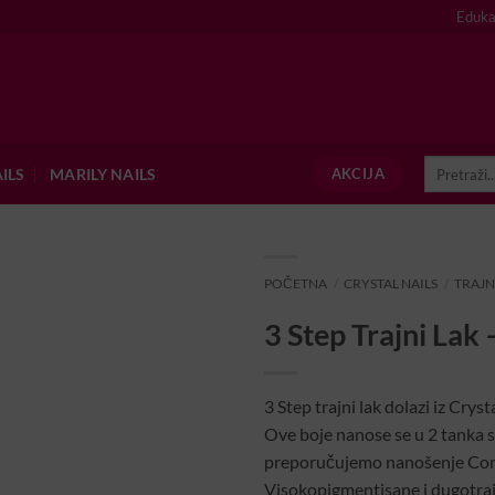
Eduka
Pretraži:
ILS
MARILY NAILS
AKCIJA
POČETNA
/
CRYSTAL NAILS
/
TRAJN
3 Step Trajni Lak
3 Step trajni lak dolazi iz Crysta
Ove boje nanose se u 2 tanka sl
preporučujemo nanošenje Comp
Visokopigmentisane i dugotraj