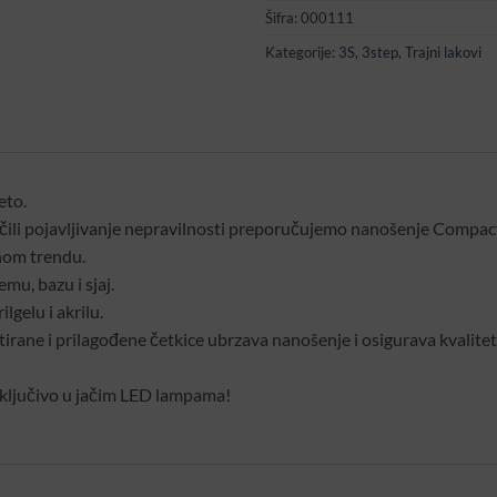
Šifra:
000111
Kategorije:
3S
,
3step
,
Trajni lakovi
eto.
ječili pojavljivanje nepravilnosti preporučujemo nanošenje Compact
tnom trendu.
mu, bazu i sjaj.
ilgelu i akrilu.
rane i prilagođene četkice ubrzava nanošenje i osigurava kvaliteta
isključivo u jačim LED lampama!