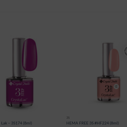
3S
i Lak – 3S174 (8ml)
HEMA FREE 3S #HF224 (8ml)