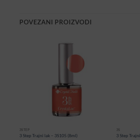
POVEZANI PROIZVODI
3STEP
3S
3 Step Trajni lak – 3S105 (8ml)
3 Step Trajn