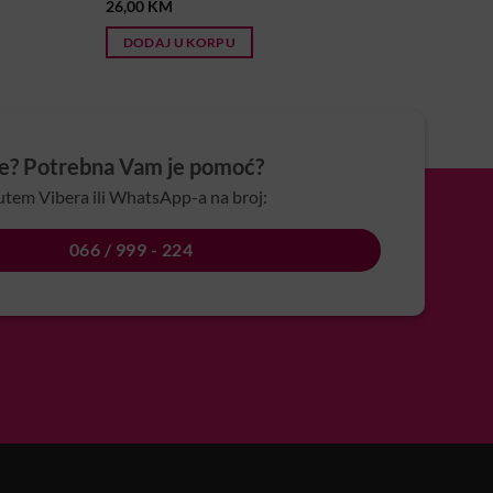
26,00
KM
DODAJ U KORPU
je? Potrebna Vam je pomoć?
utem Vibera ili WhatsApp-a na broj:
066 / 999 - 224