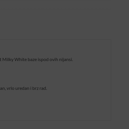
 Milky White baze ispod ovih nijansi.
n, vrlo uredan i brz rad.