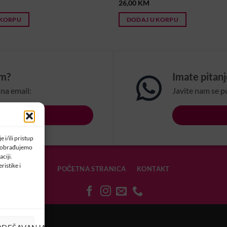
26,00
KM
 KORPU
DODAJ U KORPU
om?
Imate pitan
na email:
Javite nam se p
LSBIH.COM
 i/ili pristup
a obrađujemo
ciji.
ristike i
POČETNA STRANICA
KONTAKT
OLAČIĆIMA