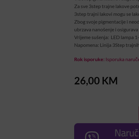
Za sve 3step trajne lakove potr
3step trajni lakovi mogu se lako k
Zbog svoje pigmentacije i neod
ubrzava nanošenje i osigurava k
Vrijeme sušenja: LED lampa 1
Napomena: Linija 3Step trajnih
Rok isporuke:
Isporuka naruče
26,00
KM