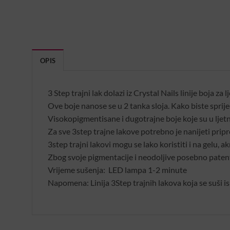
OPIS
3 Step trajni lak dolazi iz Crystal Nails linije boja za lj
Ove boje nanose se u 2 tanka sloja. Kako biste spri
Visokopigmentisane i dugotrajne boje koje su u lje
Za sve 3step trajne lakove potrebno je nanijeti pripre
3step trajni lakovi mogu se lako koristiti i na gelu, akr
Zbog svoje pigmentacije i neodoljive posebno patenti
Vrijeme sušenja: LED lampa 1-2 minute
Napomena: Linija 3Step trajnih lakova koja se suši 