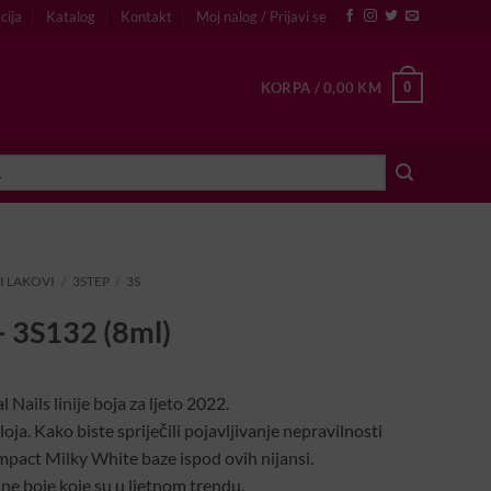
cija
Katalog
Kontakt
Moj nalog / Prijavi se
0
KORPA /
0,00
KM
I LAKOVI
/
3STEP
/
3S
 – 3S132 (8ml)
l Nails linije boja za ljeto 2022.
oja. Kako biste spriječili pojavljivanje nepravilnosti
act Milky White baze ispod ovih nijansi.
ne boje koje su u ljetnom trendu.