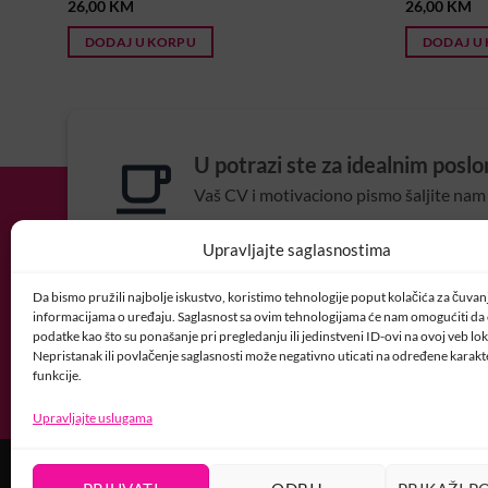
26,00
KM
26,00
KM
DODAJ U KORPU
DODAJ U
U potrazi ste za idealnim posl
Vaš CV i motivaciono pismo šaljite nam 
POSAO@CRYSTALNAI
Upravljajte saglasnostima
Da bismo pružili najbolje iskustvo, koristimo tehnologije poput kolačića za čuvanje
informacijama o uređaju. Saglasnost sa ovim tehnologijama će nam omogućiti d
podatke kao što su ponašanje pri pregledanju ili jedinstveni ID-ovi na ovoj veb loka
Nepristanak ili povlačenje saglasnosti može negativno uticati na određene karakte
funkcije.
Upravljajte uslugama
USLOVI KORIŠTENJA
POLITIKA PRIVATNOSTI
PRAVILA O K