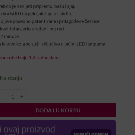
ebno je nanijeti pripremu, bazu i sjaj.
oristiti i na gelu, akrilgelu i akrilu.
oljive posebno patentirane i prilagođene četkice
valitetan, vrlo uredan i brz rad.
-2 minute
 lakova koja se suši isključivo u jačim LED lampama!
ne robe traje 3-4 radna dana.
Na stanju
3 Step Trajni Lak – 3S132 (8ml) količina
DODAJ U KORPU