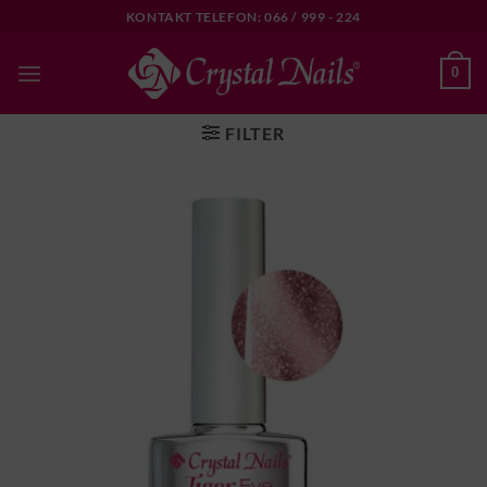
Skip
KONTAKT TELEFON: 066 / 999 - 224
to
content
0
FILTER