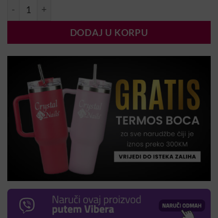
TigerEye Lux #Dust RoseTHF količina
DODAJ U KORPU