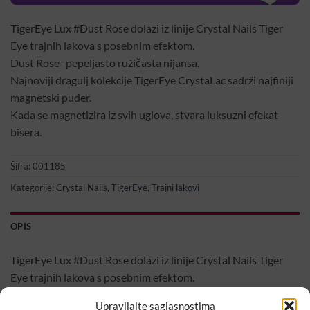
TigerEye Lux #Dust Rose dolazi iz linije Crystal Nails Tiger
Eye trajnih lakova s posebnim efektom.
Dust Rose- pepeljasto ružičasta nijansa.
Najnoviji dragulj kolekcije TigerEye CrystaLac sadrži najfiniji
magnetski puder.
Kada se magnetizira iz svih uglova, stvara luksuzni efekat
bisera.
Šifra:
001185
Kategorije:
Crystal Nails
,
TigerEye
,
Trajni lakovi
OPIS
TigerEye Lux #Dust Rose dolazi iz linije Crystal Nails Tiger
Eye trajnih lakova s posebnim efektom.
Dust Rose- pepeljasto ružičasta nijansa.
Upravljajte saglasnostima