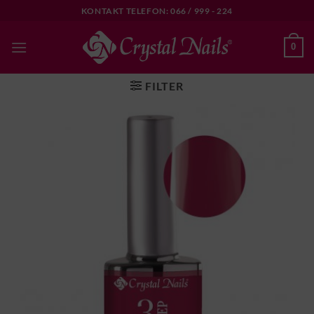
Skip
KONTAKT TELEFON: 066 / 999 - 224
to
content
0
FILTER