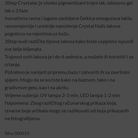
3Step Crystalac je visoko pigmentisani trajni lak, odnosno gel
lak u 3 faze.
Inovativna ravna i lagano zaobljena četkica omogućava lakše,
ravnomjernije i urednije nanošenje Crystal Nails lakova
pogotovo na mjestima uz kožu.
3Step nudi različite tipove lakova kako biste uspješno ispunili
sve želje klijenata.
Trajnost ovih lakova je i do 4 sedmice, a možete ih koristiti i za
crtanje.
Potrebno je nanijeti pripremu,bazu i zatvoriti ih sa završnim
sjajem. Mogu da se koriste kako na baznom, tako i na
gradivnom gelu, kao i na akrilu.
Vrijeme sušenja: UV lampa 2-3 min, LED lampa 1-2 min
Napomena: Zbog različitog računarskog prikaza boja,
stvarne boje artikala mogu se razlikovati od boja prikazanih
na fotografijama.
Šifra:
000013