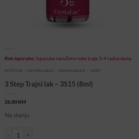
Rok isporuke:
Isporuka naručene robe traje 3-4 radna dana.
POČETNA
/
CRYSTAL NAILS
/
TRAJNI LAKOVI
/
3STEP
3 Step Trajni lak – 3S15 (8ml)
26,00
KM
Na stanju
3 Step Trajni lak – 3S15 (8ml) količina