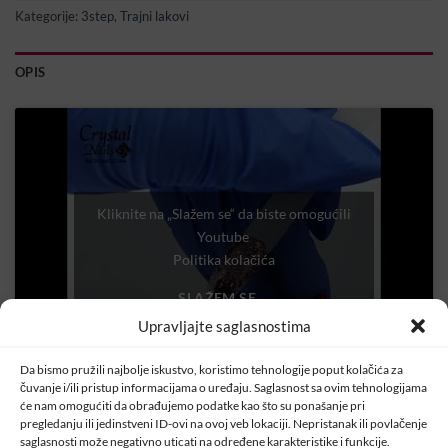
Kategorije:
3step
,
Trajni lakovi
OPIS
Kliknite na „Slažem se“ da biste omogućili
Youtube
Politika kolačića
SLAŽEM SE
Upravljajte saglasnostima
Da bismo pružili najbolje iskustvo, koristimo tehnologije poput kolačića za
čuvanje i/ili pristup informacijama o uređaju. Saglasnost sa ovim tehnologijama
će nam omogućiti da obrađujemo podatke kao što su ponašanje pri
pregledanju ili jedinstveni ID-ovi na ovoj veb lokaciji. Nepristanak ili povlačenje
saglasnosti može negativno uticati na određene karakteristike i funkcije.