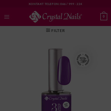
Skip
KONTAKT TELEFON: 066 / 999 - 224
to
content
0
FILTER