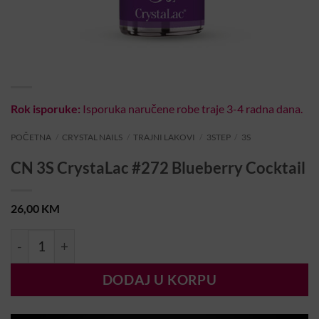
Rok isporuke:
Isporuka naručene robe traje 3-4 radna dana.
POČETNA
/
CRYSTAL NAILS
/
TRAJNI LAKOVI
/
3STEP
/
3S
CN 3S CrystaLac #272 Blueberry Cocktail
26,00
KM
CN 3S CrystaLac #272 Blueberry Cocktail količina
DODAJ U KORPU