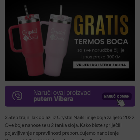
3 Step trajni lak dolazi iz Crystal Nails linije boja za ljeto 2022.
Ove boje nanose se u 2 tanka sloja. Kako biste spriječili
pojavljivanje nepravilnosti preporučujemo nanošenje