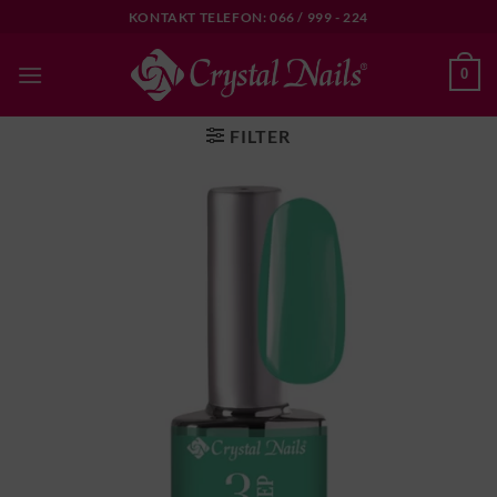
Skip
KONTAKT TELEFON: 066 / 999 - 224
to
content
0
FILTER