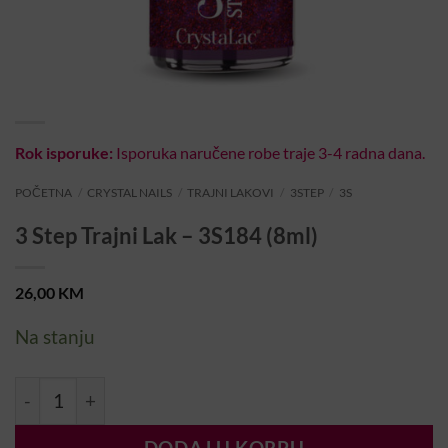
Rok isporuke:
Isporuka naručene robe traje 3-4 radna dana.
POČETNA
/
CRYSTAL NAILS
/
TRAJNI LAKOVI
/
3STEP
/
3S
3 Step Trajni Lak – 3S184 (8ml)
26,00
KM
Na stanju
3 Step Trajni Lak – 3S184 (8ml) količina