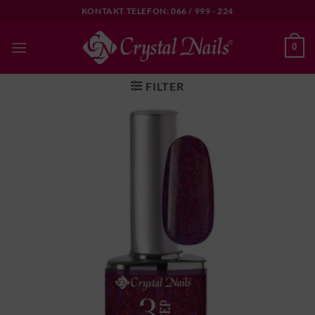
Skip
KONTAKT TELEFON: 066 / 999 - 224
to
content
0
FILTER