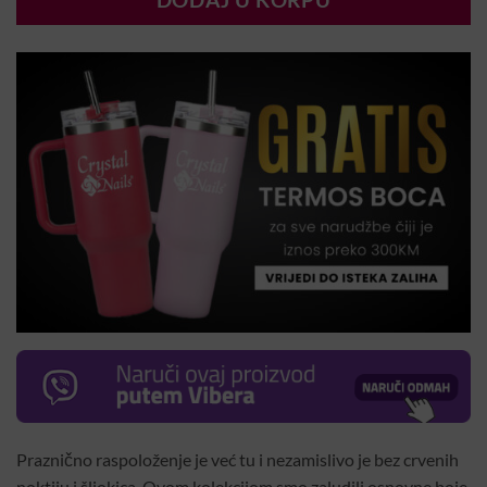
DODAJ U KORPU
Praznično raspoloženje je već tu i nezamislivo je bez crvenih
noktiju i šljokica. Ovom kolekcijom smo zaludili osnovne boje