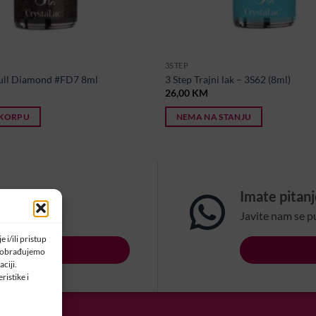
3STEP
Full Diamond #FD7 8ml
3 Step Trajni lak – 3S62 (8ml)
26,00
KM
 KORPU
NEMA NA STANJU
om?
Imate pitan
na email:
Javite nam se p
 i/ili pristup
LSBIH.COM
a obrađujemo
ciji.
ristike i