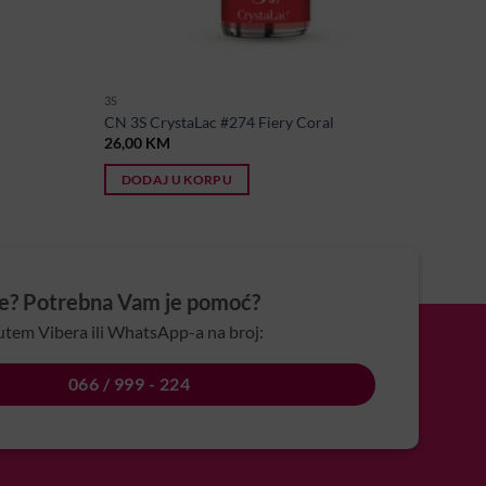
3S
CN 3S CrystaLac #274 Fiery Coral
26,00
KM
DODAJ U KORPU
je? Potrebna Vam je pomoć?
utem Vibera ili WhatsApp-a na broj:
066 / 999 - 224