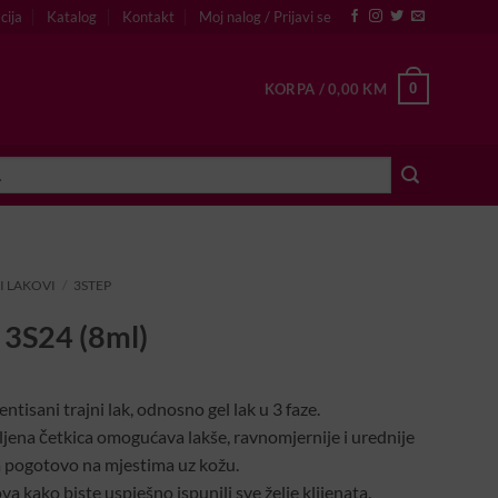
cija
Katalog
Kontakt
Moj nalog / Prijavi se
0
KORPA /
0,00
KM
I LAKOVI
/
3STEP
– 3S24 (8ml)
ntisani trajni lak, odnosno gel lak u 3 faze.
ljena četkica omogućava lakše, ravnomjernije i urednije
a pogotovo na mjestima uz kožu.
va kako biste uspješno ispunili sve želje klijenata.