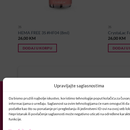
3S
3S
HEMA FREE 3S #HF04 (8ml)
CrystaLac 
26,00
KM
26,00
KM
DODAJ U KORPU
DODAJ U
U potrazi ste za idealnim posl
Upravljajte saglasnostima
Vaš CV i motivaciono pismo šaljite nam 
Da bismo pružili najbolje iskustvo, koristimo tehnologije poput kolačića za čuvanje
POSAO@CRYSTALNAI
informacijama o uređaju. Saglasnost sa ovim tehnologijama će nam omogućiti d
podatke kao što su ponašanje pri pregledanju ili jedinstveni ID-ovi na ovoj veb loka
Nepristanak ili povlačenje saglasnosti može negativno uticati na određene karakte
funkcije.