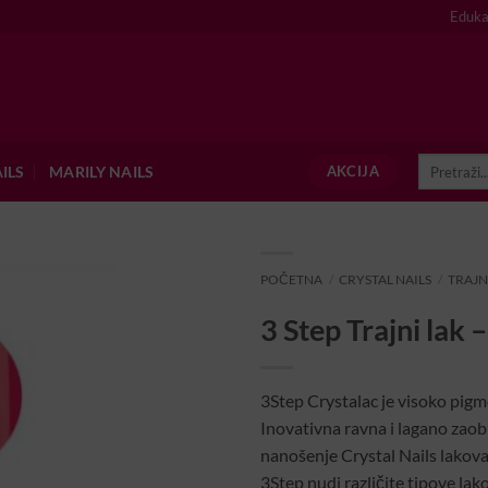
Eduka
Pretraži:
ILS
MARILY NAILS
AKCIJA
POČETNA
/
CRYSTAL NAILS
/
TRAJN
3 Step Trajni lak 
3Step Crystalac je visoko pigme
Inovativna ravna i lagano zaob
nanošenje Crystal Nails lakov
3Step nudi različite tipove lako