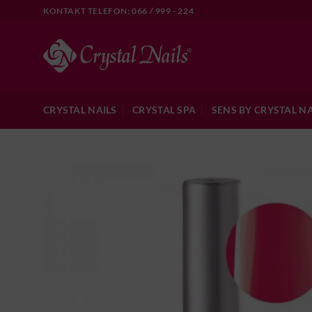
Skip
KONTAKT TELEFON: 066 / 999 - 224
to
content
CRYSTAL NAILS
CRYSTAL SPA
SENS BY CRYSTAL NA