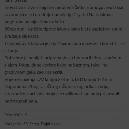
Inovativna ravna i lagano zaobljena četkica omogućava lakše,
ravnomjernije i urednije nanošenje Crystal Nails lakova
pogotovo na mjestima uz kožu.
3Step nudi različite tipove lakova kako biste uspješno ispunili
sve želje klijenata.
Trajnost ovih lakova je i do 4 sedmice, a možete ih koristiti i za
crtanje.
Potrebno je nanijeti pripremu,bazu i zatvoriti ih sa završnim
sjajem. Mogu da se koriste kako na baznom, tako i na
gradivnom gelu, kao i na akrilu.
Vrijeme sušenja: UV lampa 2-3 min, LED lampa 1-2 min
Napomena: Zbog različitog računarskog prikaza boja,
stvarne boje artikala mogu se razlikovati od boja prikazanih
na fotografijama.
Šifra:
000115
Kategorije:
3S
,
3step
,
Trajni lakovi