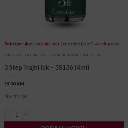
Rok isporuke:
Isporuka naručene robe traje 3-4 radna dana.
POČETNA
/
CRYSTAL NAILS
/
TRAJNI LAKOVI
/
3STEP
/
3S
3 Step Trajni lak – 3S136 (4ml)
19,00
KM
Na stanju
3 Step Trajni lak – 3S136 (4ml) količina