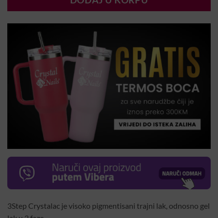
DODAJ U KORPU
3Step Crystalac je visoko pigmentisani trajni lak, odnosno gel
lak u 3 faze.