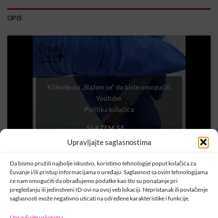
OPIS
Kliknite na „Slažem se“ da biste omogućili
Youtube
Politika kolačića
SLAŽEM SE
Upravljajte saglasnostima
Da bismo pružili najbolje iskustvo, koristimo tehnologije poput kolačića za
čuvanje i/ili pristup informacijama o uređaju. Saglasnost sa ovim tehnologijama
će nam omogućiti da obrađujemo podatke kao što su ponašanje pri
pregledanju ili jedinstveni ID-ovi na ovoj veb lokaciji. Nepristanak ili povlačenje
saglasnosti može negativno uticati na određene karakteristike i funkcije.
Upravljajte uslugama