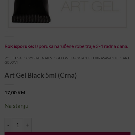
Rok isporuke:
Isporuka naručene robe traje 3-4 radna dana.
POČETNA
/
CRYSTAL NAILS
/
GELOVI ZA CRTANJE I UKRASAVANJE
/
ART
GELOVI
Art Gel Black 5ml (Crna)
17,00
KM
Na stanju
Art Gel Black 5ml (Crna) količina