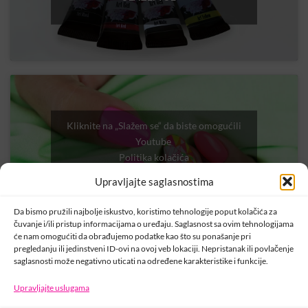
Kliknite na „Slažem se“ da biste omogućili
Youtube
Politika kolačića
Upravljajte saglasnostima
SLAŽEM SE
Da bismo pružili najbolje iskustvo, koristimo tehnologije poput kolačića za
čuvanje i/ili pristup informacijama o uređaju. Saglasnost sa ovim tehnologijama
će nam omogućiti da obrađujemo podatke kao što su ponašanje pri
pregledanju ili jedinstveni ID-ovi na ovoj veb lokaciji. Nepristanak ili povlačenje
saglasnosti može negativno uticati na određene karakteristike i funkcije.
Upravljajte uslugama
KONTAKT