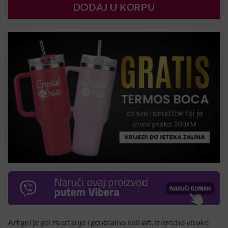
DODAJ U KORPU
Art gel je gel za crtanje i generalno nail art, izuzetno visoke