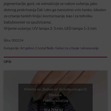
pigmentacije, gust, ne odmašćuje se nakon sušenja, jako
dobrog prekrivanja čak i ako ga nanosimo vrlo tanko. Idealan
za crtanje tankih linija i konturisanje, kao i za tehniku
babyboomer sa spužvicama.
Vrijeme sušenja: UV lampa 2-3 min, LED lampa 1-2 min
Šifra:
000234
Kategorije:
Art gelovi
,
Crystal Nails
,
Gelovi za crtanje i ukrasavanje
OPIS
Kliknite na „Slažem se“ da biste omogućili
Youtube
Politika kolačića
SLAŽEM SE