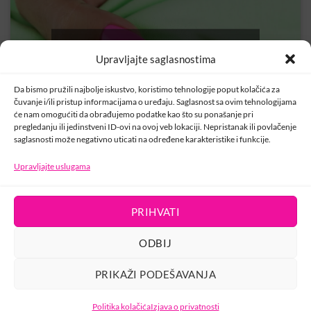
Kliknite na „Slažem se“ da biste omogućili
Upravljajte saglasnostima
Youtube
Politika kolačića
Da bismo pružili najbolje iskustvo, koristimo tehnologije poput kolačića za
čuvanje i/ili pristup informacijama o uređaju. Saglasnost sa ovim tehnologijama
SLAŽEM SE
će nam omogućiti da obrađujemo podatke kao što su ponašanje pri
pregledanju ili jedinstveni ID-ovi na ovoj veb lokaciji. Nepristanak ili povlačenje
saglasnosti može negativno uticati na određene karakteristike i funkcije.
Upravljajte uslugama
PRIHVATI
KONTAKT
ODBIJ
PRIKAŽI PODEŠAVANJA
USLOVI KORIŠTENJA
POLITIKA PRIVATNOSTI
PRAVILA O KOLAČIĆIMA
Politika kolačića
Izjava o privatnosti