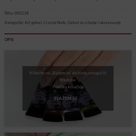
Šifra:
000238
Kategorije:
Art gelovi
,
Crystal Nails
,
Gelovi za crtanje i ukrasavanje
OPIS
Kliknite na „Slažem se“ da biste omogućili
Youtube
Politika kolačića
SLAŽEM SE