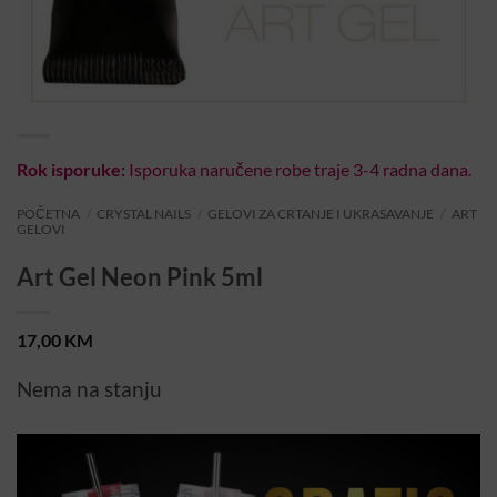
Rok isporuke:
Isporuka naručene robe traje 3-4 radna dana.
POČETNA
/
CRYSTAL NAILS
/
GELOVI ZA CRTANJE I UKRASAVANJE
/
ART
GELOVI
Art Gel Neon Pink 5ml
17,00
KM
Nema na stanju