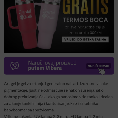
Art gel je gel za crtanje i generalno nail art, izuzetno visoke
pigmentacije, gust, ne odmašćuje se nakon sušenja, jako
dobrog prekrivanja čak i ako ga nanosimo vrlo tanko. Idealan
za crtanje tankih linija i konturisanje, kao i za tehniku
babyboomer sa spužvicama.
Vrijeme sušenja: UV lampa 2-3 min, LED lampa 1-2 min