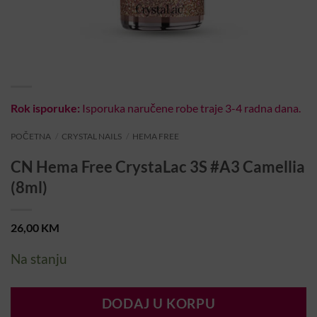
Rok isporuke:
Isporuka naručene robe traje 3-4 radna dana.
POČETNA
/
CRYSTAL NAILS
/
HEMA FREE
CN Hema Free CrystaLac 3S #A3 Camellia
(8ml)
26,00
KM
Na stanju
DODAJ U KORPU