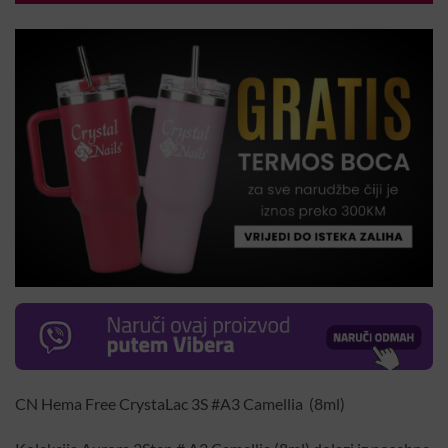
CN Hema Free CrystaLac 3S #A3 Camellia (8ml)