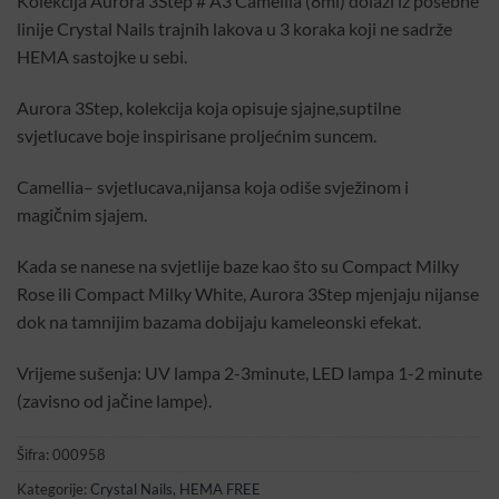
Kolekcija Aurora 3Step # A3 Camellia (8ml) dolazi iz posebne
linije Crystal Nails trajnih lakova u 3 koraka koji ne sadrže
HEMA sastojke u sebi.
Aurora 3Step, kolekcija koja opisuje sjajne,suptilne
svjetlucave boje inspirisane proljećnim suncem.
Camellia– svjetlucava,nijansa koja odiše svježinom i
magičnim sjajem.
Kada se nanese na svjetlije baze kao što su Compact Milky
Rose ili Compact Milky White, Aurora 3Step mjenjaju nijanse
dok na tamnijim bazama dobijaju kameleonski efekat.
Vrijeme sušenja: UV lampa 2-3minute, LED lampa 1-2 minute
(zavisno od jačine lampe).
Šifra:
000958
Kategorije:
Crystal Nails
,
HEMA FREE