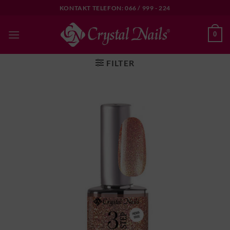
Skip
KONTAKT TELEFON: 066 / 999 - 224
to
content
0
FILTER