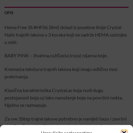
OPIS
Hema Free 3S #HF06 (8ml) dolazi iz posebne linije Crystal
Nails trajnih lakova u 3 koraka koji ne sadrže HEMA sastojke
u sebi.
BABY PINK – živahna,ružičasta (roza) nijansa boje.
Kremasta tekstura trajnih lakova koji imaju odličnu moć
prekrivanja.
Klasična karakteristika CrystaLac koja nudi dugu
postojanost boja uz lako nanošenje boje na površini nokta.
Nježno se razmazuje.
Za sve 3Step trajne lakove potrebno je nanijeti bazu i završni
sjaj. Za učinkovit HEMA sistem koristite Hema Free bazu i
Upravljajte saglasnostima