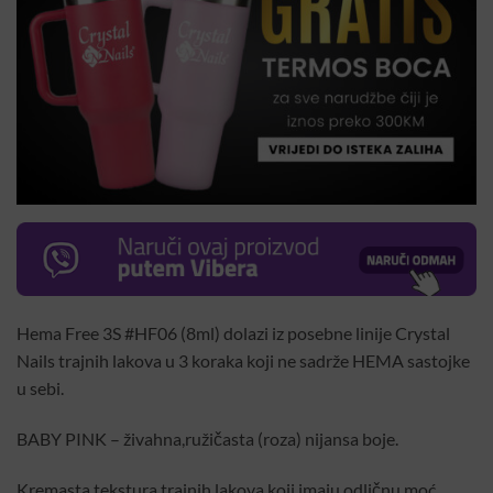
Hema Free 3S #HF06 (8ml) dolazi iz posebne linije Crystal
Nails trajnih lakova u 3 koraka koji ne sadrže HEMA sastojke
u sebi.
BABY PINK – živahna,ružičasta (roza) nijansa boje.
Kremasta tekstura trajnih lakova koji imaju odličnu moć