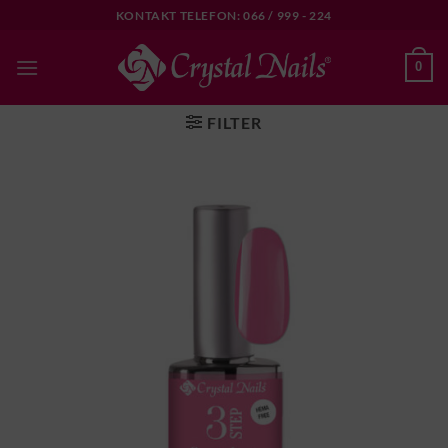
Skip
KONTAKT TELEFON: 066 / 999 - 224
to
content
0
FILTER