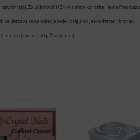
i završni sjaj. Za učinkovit HEMA sistem koristite Hema Free bazu i
ice ubrzava se nanošenje boje i osiguran je kvalitetan i brz rad.
 minute (zavisno od jačine lampe).