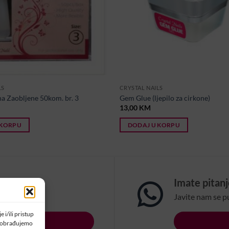
LS
CRYSTAL NAILS
a Zaobljene 50kom. br. 3
Gem Glue (ljepilo za cirkone)
13,00
KM
 KORPU
DODAJ U KORPU
om?
Imate pitan
na email:
Javite nam se p
 i/ili pristup
LSBIH.COM
a obrađujemo