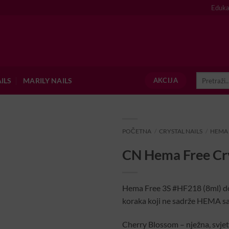
Eduka
Pretraži:
ILS
MARILY NAILS
AKCIJA
POČETNA
/
CRYSTAL NAILS
/
HEMA
CN Hema Free Cr
Hema Free 3S #HF218 (8ml) dola
koraka koji ne sadrže HEMA sas
Cherry Blossom – nježna, svjet