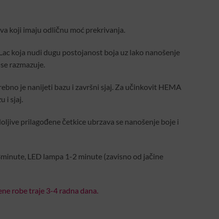
va koji imaju odličnu moć prekrivanja.
Lac koja nudi dugu postojanost boja uz lako nanošenje
 se razmazuje.
rebno je nanijeti bazu i završni sjaj. Za učinkovit HEMA
 i sjaj.
oljive prilagođene četkice ubrzava se nanošenje boje i
minute, LED lampa 1-2 minute (zavisno od jačine
ne robe traje 3-4 radna dana.