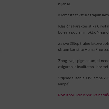
nijansa.
Kremasta tekstura trajnih lako
Klasična karakteristika Crysta
boje na površini nokta. Nježno
Za sve 3Step trajne lakove pot
sistem koristite Hema Free bazu
Zbog svoje pigmentacije i neod
osiguran je kvalitetan i brz rad.
Vrijeme sušenja: UV lampa 2-3
lampe).
Rok isporuke:
Isporuka naruče