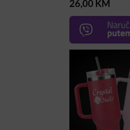
26,00
KM