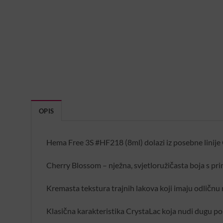
OPIS
Hema Free 3S #HF218 (8ml) dolazi iz posebne linije C
Cherry Blossom – nježna, svjetloružičasta boja s pri
Kremasta tekstura trajnih lakova koji imaju odličnu
Klasična karakteristika CrystaLac koja nudi dugu po