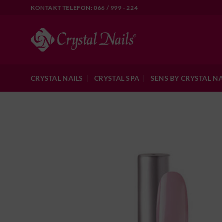
Skip
KONTAKT TELEFON: 066 / 999 - 224
to
content
CRYSTAL NAILS
CRYSTAL SPA
SENS BY CRYSTAL NA