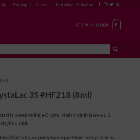
cija
Katalog
Kontakt
Moj nalog / Prijavi se
0
KORPA /
0,00
KM
 FREE
ystaLac 3S #HF218 (8ml)
zi iz posebne linije Crystal Nails trajnih lakova u 3
tojke u sebi.
loružičasta boja s primjesama pastelne roze, proljećna