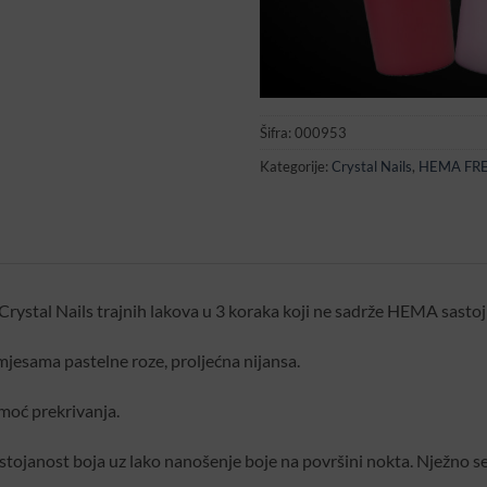
Šifra:
000953
Kategorije:
Crystal Nails
,
HEMA FR
rystal Nails trajnih lakova u 3 koraka koji ne sadrže HEMA sastojk
mjesama pastelne roze, proljećna nijansa.
 moć prekrivanja.
stojanost boja uz lako nanošenje boje na površini nokta. Nježno s