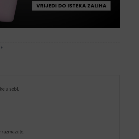
EE
e u sebi.
e razmazuje.