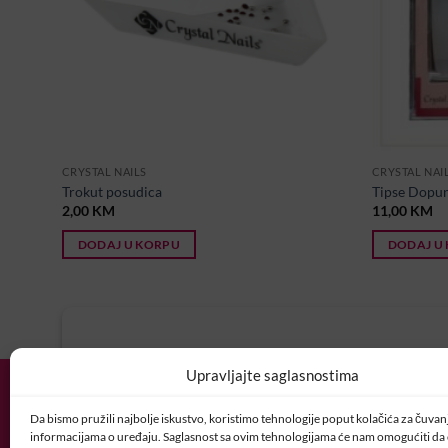
CRYSTAL NAILS
CRYSTAL NAI
Trokut posudica
Tipse Dopun
2,00
KM
11,00
KM
DODAJ U KORPU
DODAJ U
U potrazi ste za idealnim posl
Upravljajte saglasnostima
Vaš CV i motivaciono pismo šaljite nam 
Da bismo pružili najbolje iskustvo, koristimo tehnologije poput kolačića za čuvanje
POSAO@CRYSTALNAI
informacijama o uređaju. Saglasnost sa ovim tehnologijama će nam omogućiti d