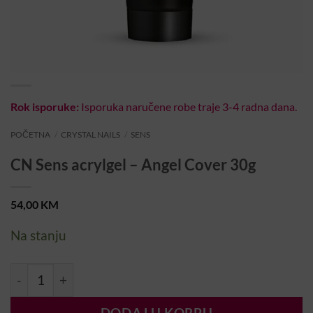
Rok isporuke:
Isporuka naručene robe traje 3-4 radna dana.
POČETNA
/
CRYSTAL NAILS
/
SENS
CN Sens acrylgel – Angel Cover 30g
54,00
KM
Na stanju
CN Sens acrylgel - Angel Cover 30g količina