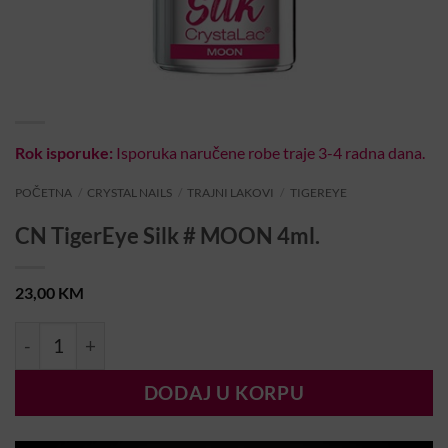
Rok isporuke:
Isporuka naručene robe traje 3-4 radna dana.
POČETNA
/
CRYSTAL NAILS
/
TRAJNI LAKOVI
/
TIGEREYE
CN TigerEye Silk # MOON 4ml.
23,00
KM
CN TigerEye Silk # MOON 4ml. količina
DODAJ U KORPU