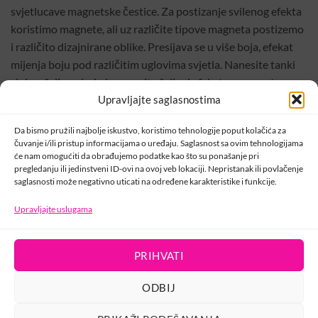
svjetlucave magnetske čestice. Za postizanje svilenog efekta
koristimo magnete, ali uz različite tipove magneta postizemo
i različito dizajnirane oblike. Presijava se u više boja, efekat
mijenja boju pod različitim uglovima svjetla. Nanesite tanki
sloj na željenu boju i napravite željeni efekat sa magnetom,
nakon toga osušite u lampi i zatvorite sa završnim sjajem.
Upravljajte saglasnostima
Da bismo pružili najbolje iskustvo, koristimo tehnologije poput kolačića za
Šifra:
000570
čuvanje i/ili pristup informacijama o uređaju. Saglasnost sa ovim tehnologijama
će nam omogućiti da obrađujemo podatke kao što su ponašanje pri
Kategorije:
Crystal Nails
,
TigerEye
,
Trajni lakovi
pregledanju ili jedinstveni ID-ovi na ovoj veb lokaciji. Nepristanak ili povlačenje
saglasnosti može negativno uticati na određene karakteristike i funkcije.
Upravljajte uslugama
KONTAKT
PRIHVATI
USLOVI KORIŠTENJA
POLITIKA PRIVATNOSTI
ODBIJ
PRAVILA O KOLAČIĆIMA
Copyright 2026 ©
developed by wizionar.com