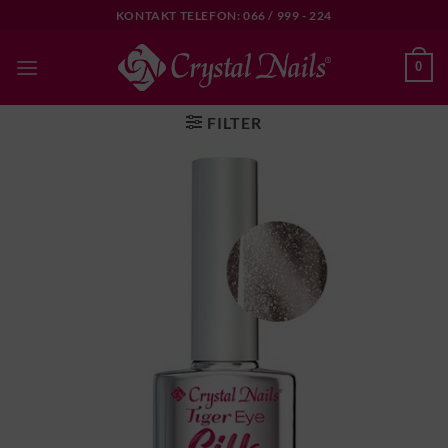
Skip
KONTAKT TELEFON: 066 / 999 - 224
to
content
0
FILTER