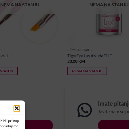
NEMA NA STANJU
NEMA NA STANJU
LS
CRYSTAL NAILS
ve II+
TigerEye Lux #Nude THF
23,00
KM
 STANJU
NEMA NA STANJU
om?
Imate pitan
na email:
Javite nam se p
 i/ili pristup
LSBIH.COM
a obrađujemo