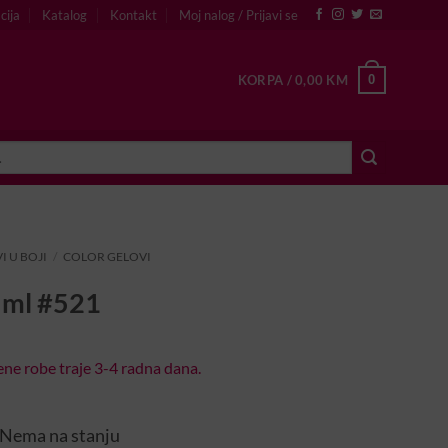
cija
Katalog
Kontakt
Moj nalog / Prijavi se
0
KORPA /
0,00
KM
I U BOJI
/
COLOR GELOVI
5ml #521
ne robe traje 3-4 radna dana.
Nema na stanju