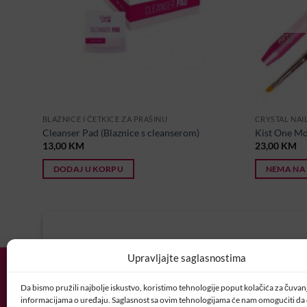
BLAZNICE I ČETKICE ZA PRAŠINU
CRYSTAL NAI
Cleanser Pad (Blaznice s cleanserom)
Kist One Mo
13,00
KM
23,00
KM
DODAJ U KORPU
NEMA NA
U potrazi ste za idealnim posl
Upravljajte saglasnostima
Vaš CV i motivaciono pismo šaljite nam 
Da bismo pružili najbolje iskustvo, koristimo tehnologije poput kolačića za čuvanje
POSAO@CRYSTALNAI
informacijama o uređaju. Saglasnost sa ovim tehnologijama će nam omogućiti d