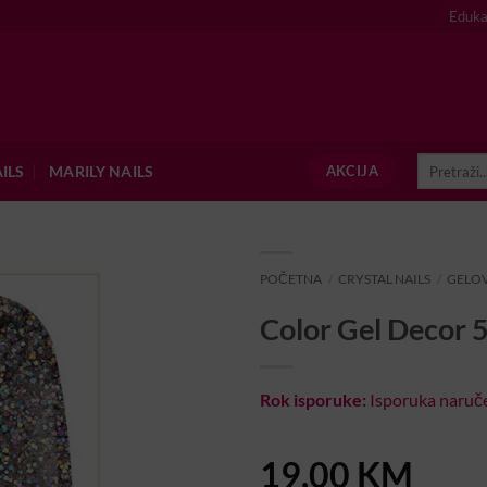
Eduka
Pretraži:
ILS
MARILY NAILS
AKCIJA
POČETNA
/
CRYSTAL NAILS
/
GELOV
Color Gel Decor 
Rok isporuke:
Isporuka naruče
19,00
KM