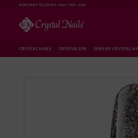
Skip
KONTAKT TELEFON: 066 / 999 - 224
to
content
CRYSTAL NAILS
CRYSTAL SPA
SENS BY CRYSTAL NA