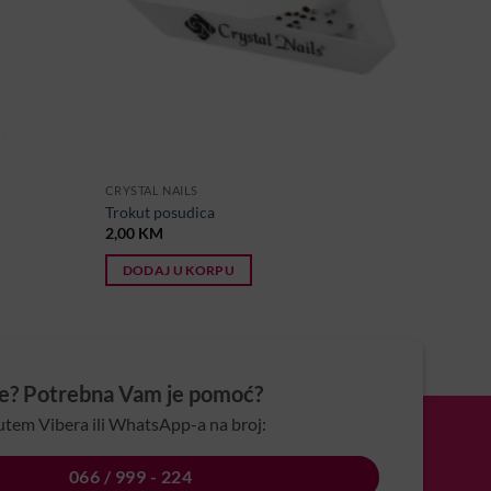
CRYSTAL NAILS
Trokut posudica
2,00
KM
DODAJ U KORPU
je? Potrebna Vam je pomoć?
utem Vibera ili WhatsApp-a na broj:
066 / 999 - 224