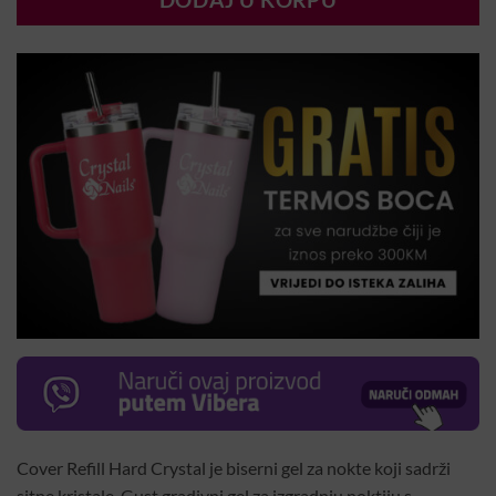
DODAJ U KORPU
Cover Refill Hard Crystal je biserni gel za nokte koji sadrži
sitne kristale. Gust gradivni gel za izgradnju noktiju s