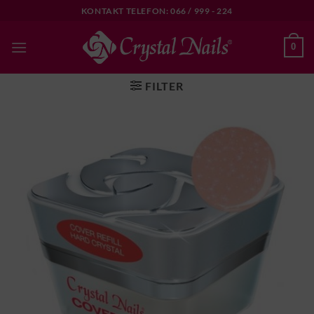
Skip
KONTAKT TELEFON: 066 / 999 - 224
to
content
0
FILTER