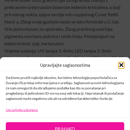
prekrasnim srebrnastim bisernim ledenim kristalima, u boji
prirodnog nokta, sjajna verzija vrlo uspješnog Cover Refill
Hard-a. Zbog svoje gustoće može se lako formirati u C-luk.
Vrlo jednostavan za upotrebu. Zbog pravilnog sadržaja
pigmenta savršeno pokriva i smile liniju. Podsjećajući na
ledeni kristal, sjaji, baršunasto.
Vrijeme sušenja: UV lampa 3-4min, LED lampa 2-3min
Vrijeme pinčovanja: UV lampa 40-45 sek, u LED lampi 30-35
sek
Upravljajte saglasnostima
Da bismo pružili najbolje iskustvo, koristimo tehnologije poput kolačića za
Šifra:
000798
čuvanje i/ili pristup informacijama o uređaju. Saglasnost sa ovim tehnologijama
će nam omogućiti da obrađujemo podatke kao što su ponašanje pri
Kategorije:
Cover gelovi
,
Crystal Nails
,
Gradivni gel
pregledanju ili jedinstveni ID-ovi na ovoj veb lokaciji. Nepristanak ili povlačenje
saglasnosti može negativno uticati na određene karakteristike i funkcije.
Upravljajte uslugama
KONTAKT
PRIHVATI