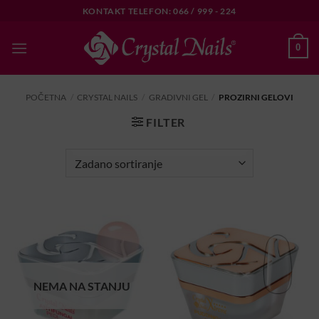
Skip
KONTAKT TELEFON: 066 / 999 - 224
to
content
0
POČETNA
/
CRYSTAL NAILS
/
GRADIVNI GEL
/
PROZIRNI GELOVI
FILTER
NEMA NA STANJU