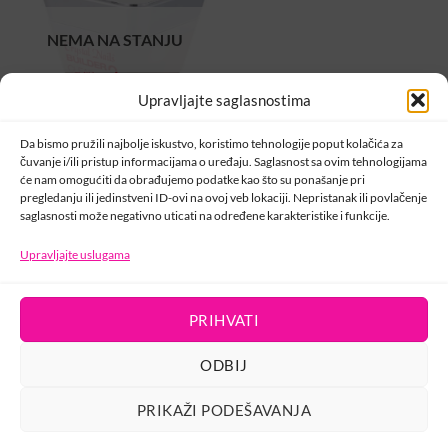
NEMA NA STANJU
Upravljajte saglasnostima
Da bismo pružili najbolje iskustvo, koristimo tehnologije poput kolačića za
CRYSTAL NAILS
Gradivni Prozirni Gel 2
čuvanje i/ili pristup informacijama o uređaju. Saglasnost sa ovim tehnologijama
(Builder Clear Gel 2) –
će nam omogućiti da obrađujemo podatke kao što su ponašanje pri
50ml
pregledanju ili jedinstveni ID-ovi na ovoj veb lokaciji. Nepristanak ili povlačenje
72,00
KM
saglasnosti može negativno uticati na određene karakteristike i funkcije.
NEMA NA STANJU
Upravljajte uslugama
PRIHVATI
KONTAKT
ODBIJ
PRIKAŽI PODEŠAVANJA
USLOVI KORIŠTENJA
POLITIKA PRIVATNOSTI
PRAVILA O KOLAČIĆIMA