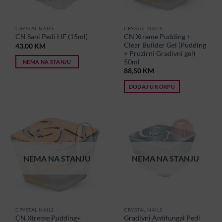
CRYSTAL NAILS
CRYSTAL NAILS
CN Xtreme Pudding +
CN Sani Pedi HF (15ml)
Clear Builder Gel (Pudding
43,00
KM
+ Prozirni Gradivni gel)
50ml
NEMA NA STANJU
88,50
KM
DODAJ U KORPU
NEMA NA STANJU
NEMA NA STANJU
CRYSTAL NAILS
CRYSTAL NAILS
CN Xtreme Pudding+
Gradivni Antifungal Pedi