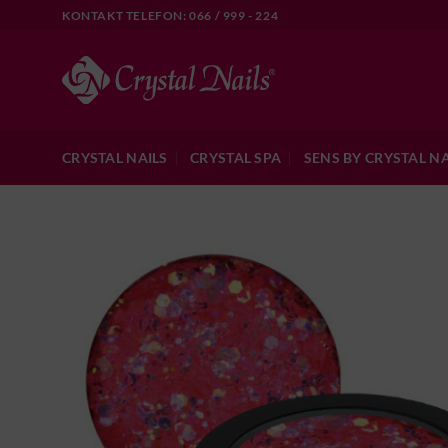
Skip
KONTAKT TELEFON: 066 / 999 - 224
to
content
CRYSTAL NAILS
CRYSTAL SPA
SENS BY CRYSTAL NA