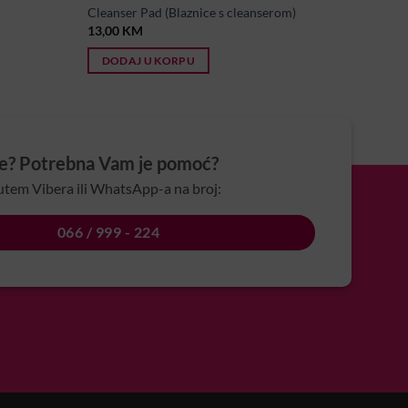
Cleanser Pad (Blaznice s cleanserom)
13,00
KM
DODAJ U KORPU
je? Potrebna Vam je pomoć?
utem Vibera ili WhatsApp-a na broj:
066 / 999 - 224