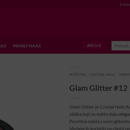
Eduka
Pretraži:
ILS
MARILY NAILS
AKCIJA
POČETNA
/
CRYSTAL NAILS
/
UKRAS
Glam Glitter #12
Glam Glitter je Crystal Nails Rai
oblika koji na noktu daju elega
Površina nokta s ovim gliterim
Možete ih koristiti na cijeloj po