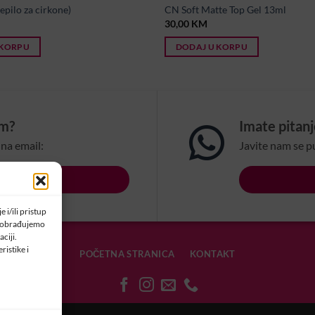
epilo za cirkone)
CN Soft Matte Top Gel 13ml
30,00
KM
 KORPU
DODAJ U KORPU
om?
Imate pitan
na email:
Javite nam se p
LSBIH.COM
 i/ili pristup
a obrađujemo
ciji.
ristike i
POČETNA STRANICA
KONTAKT