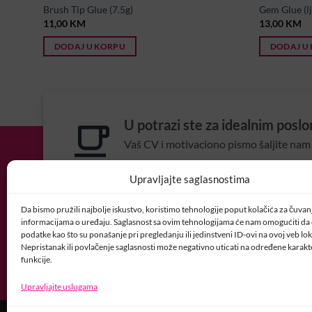
Brush Tip Glue (7.5g)
Gem Glue (lj
11,00
KM
13,00
KM
DODAJ U KORPU
DODAJ U
U potrazi ste za idealnim posl
Vaš CV i motivaciono pismo šaljite nam 
POSAO@CRYSTALNAI
Upravljajte saglasnostima
Da bismo pružili najbolje iskustvo, koristimo tehnologije poput kolačića za čuvanje
informacijama o uređaju. Saglasnost sa ovim tehnologijama će nam omogućiti d
podatke kao što su ponašanje pri pregledanju ili jedinstveni ID-ovi na ovoj veb loka
Nepristanak ili povlačenje saglasnosti može negativno uticati na određene karakte
funkcije.
Upravljajte uslugama