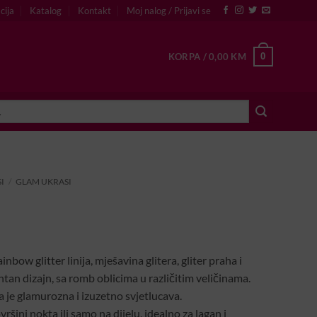
cija
Katalog
Kontakt
Moj nalog / Prijavi se
0
KORPA /
0,00
KM
I
/
GLAM UKRASI
nbow glitter linija, mješavina glitera, gliter praha i
ntan dizajn, sa romb oblicima u različitim veličinama.
a je glamurozna i izuzetno svjetlucava.
vršini nokta ili samo na dijelu, idealno za lagan i