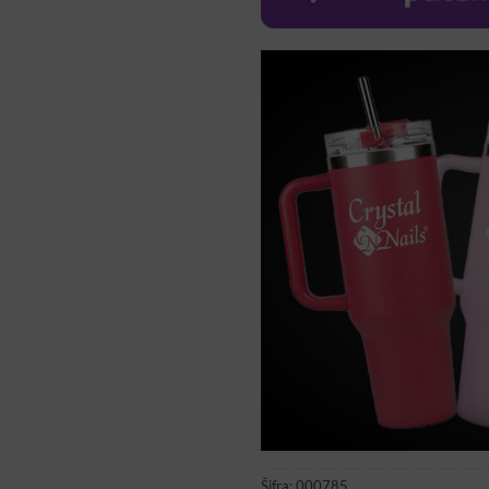
Šifra:
000785