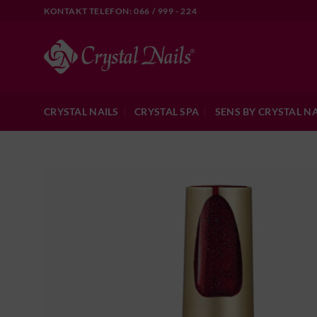
Skip
KONTAKT TELEFON: 066 / 999 - 224
to
content
CRYSTAL NAILS
CRYSTAL SPA
SENS BY CRYSTAL NA