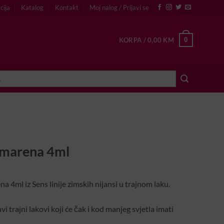
cija
Katalog
Kontakt
Moj nalog / Prijavi se
0
KORPA /
0,00
KM
Amarena 4ml
a 4ml iz Sens linije zimskih nijansi u trajnom laku.
vi trajni lakovi koji će čak i kod manjeg svjetla imati