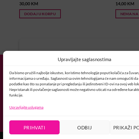
30,00
KM
14,00
KM
DODAJ U KORPU
NEMA NA
U potrazi ste za idealnim posl
Upravljajte saglasnostima
Vaš CV i motivaciono pismo šaljite nam 
Da bismo pružili najbolje iskustvo, koristimo tehnologije poput kolačića za čuvanje
POSAO@CRYSTALNAI
informacijama o uređaju. Saglasnost sa ovim tehnologijama će nam omogućiti d
podatke kao što su ponašanje pri pregledanju ili jedinstveni ID-ovi na ovoj veb loka
Nepristanak ili povlačenje saglasnosti može negativno uticati na određene karakte
funkcije.
Upravljajte uslugama
PRIHVATI
ODBIJ
PRIKAŽI P
USLOVI KORIŠTENJA
POLITIKA PRIVATNOSTI
PRAVILA O K