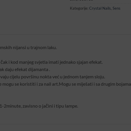
Kategorije:
Crystal Nails
,
Sens
imskih nijansi u trajnom laku.
će čak i kod manjeg svjetla imati jednako sjajan efekat.
čak daju efekat dijamanta .
krivaju cijelu površinu nokta već u jednom tanjem sloju.
ogu se koristiti i za nail art.Mogu se miješati i sa drugim bojama t
minute, zavisno o jačini i tipu lampe.