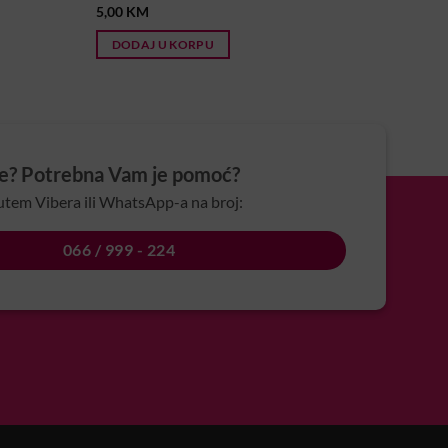
5,00
KM
DODAJ U KORPU
je? Potrebna Vam je pomoć?
utem Vibera ili WhatsApp-a na broj:
066 / 999 - 224