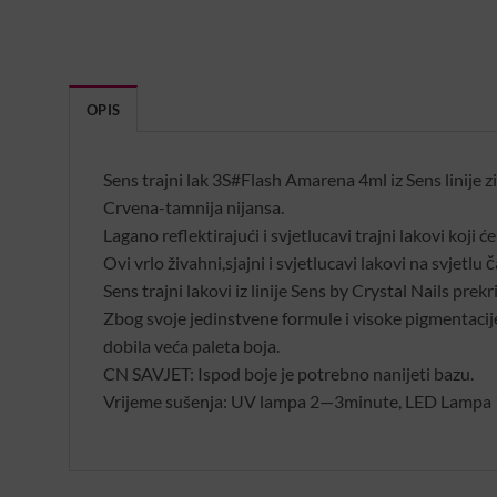
OPIS
Sens trajni lak 3S#Flash Amarena 4ml iz Sens linije z
Crvena-tamnija nijansa.
Lagano reflektirajući i svjetlucavi trajni lakovi koji 
Ovi vrlo živahni,sjajni i svjetlucavi lakovi na svjetlu 
Sens trajni lakovi iz linije Sens by Crystal Nails pre
Zbog svoje jedinstvene formule i visoke pigmentacije m
dobila veća paleta boja.
CN SAVJET: Ispod boje je potrebno nanijeti bazu.
Vrijeme sušenja: UV lampa 2—3minute, LED Lampa 1-2