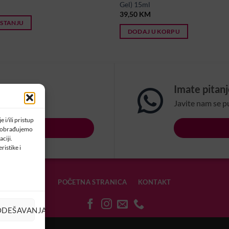
Gel) 15ml
39,50
KM
 STANJU
DODAJ U KORPU
om?
Imate pitan
na email:
Javite nam se p
 i/ili pristup
LSBIH.COM
a obrađujemo
ciji.
ristike i
POČETNA STRANICA
KONTAKT
ODEŠAVANJA
OLAČIĆIMA