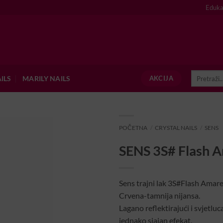
Eduka
Pretraži:
ILS
MARILY NAILS
AKCIJA
POČETNA
/
CRYSTAL NAILS
/
SENS
SENS 3S# Flash 
Sens trajni lak 3S#Flash Amaren
Crvena-tamnija nijansa.
Lagano reflektirajući i svjetluca
jednako sjajan efekat.