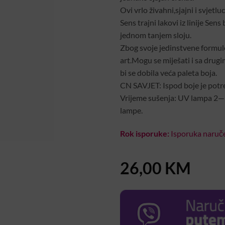
Ovi vrlo živahni,sjajni i svjetl
Sens trajni lakovi iz linije Sen
jednom tanjem sloju.
Zbog svoje jedinstvene formule 
art.Mogu se miješati i sa drugi
bi se dobila veća paleta boja.
CN SAVJET: Ispod boje je potre
Vrijeme sušenja: UV lampa 2—3
lampe.
Rok isporuke:
Isporuka naruče
26,00
KM